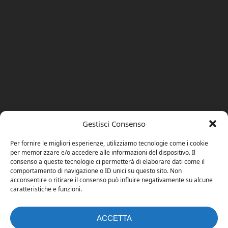
Gestisci Consenso
Per fornire le migliori esperienze, utilizziamo tecnologie come i cookie
per memorizzare e/o accedere alle informazioni del dispositivo. Il
consenso a queste tecnologie ci permetterà di elaborare dati come il
comportamento di navigazione o ID unici su questo sito. Non
acconsentire o ritirare il consenso può influire negativamente su alcune
caratteristiche e funzioni.
ACCETTA