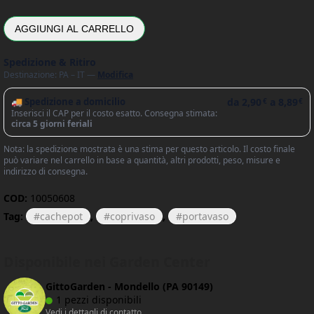
AGGIUNGI AL CARRELLO
Spedizione & Ritiro
Destinazione: PA – IT —
Modifica
🚚 Spedizione a domicilio
da
2,90
a
8,89
€
€
Inserisci il CAP per il costo esatto. Consegna stimata:
circa 5 giorni feriali
Nota: la spedizione mostrata è una stima per questo articolo. Il costo finale
può variare nel carrello in base a quantità, altri prodotti, peso, misure e
indirizzo di consegna.
COD:
10050608
Tag:
cachepot
,
coprivaso
,
portavaso
Disponibile nei Garden Center
GittoGarden - Mondello (PA 90149)
1 pezzi disponibili
Vedi i dettagli di contatto