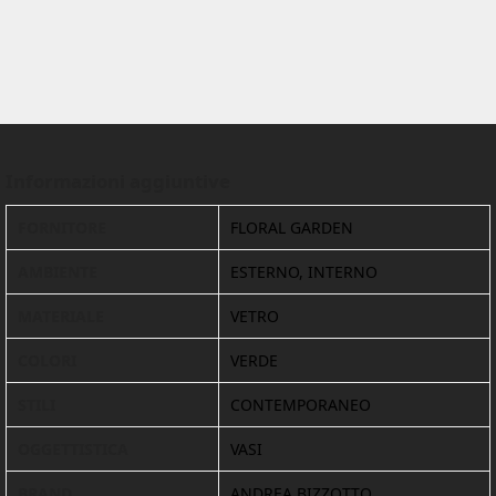
Informazioni aggiuntive
FORNITORE
FLORAL GARDEN
AMBIENTE
ESTERNO, INTERNO
MATERIALE
VETRO
COLORI
VERDE
STILI
CONTEMPORANEO
OGGETTISTICA
VASI
BRAND
ANDREA BIZZOTTO