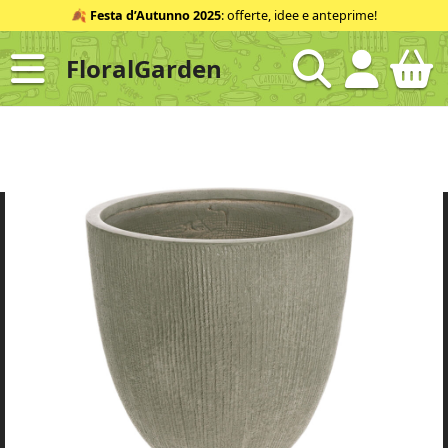
Salta
🍂
Festa d’Autunno 2025
: offerte, idee e anteprime!
al
contenuto
FloralGarden
ID