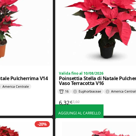
Valida fino al 10/08/2026
Natale Pulcherrima V14
Poinsettia Stella di Natale Pulch
Vaso Terracotta V16
America Centrale
16
Euphorbiaceae
America Central
e era: 5,99€.
è: 4,79€.
6,32
7,90
€
Il prezzo originale era: 7,90€.
Il prezzo attuale è: 6,32€.
AGGIUNGI AL CARRELLO
-20%