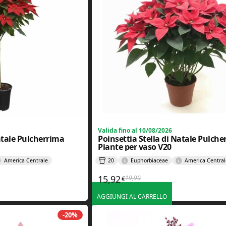
Valida fino al 10/08/2026
Natale Pulcherrima
Poinsettia Stella di Natale Pulche
Piante per vaso V20
America Centrale
20
Euphorbiaceae
America Central
15,92
19,90
€
nale era: 44,90€.
le è: 35,92€.
Il prezzo originale era: 19,90€.
Il prezzo attuale è: 15,92€.
AGGIUNGI AL CARRELLO
-20%