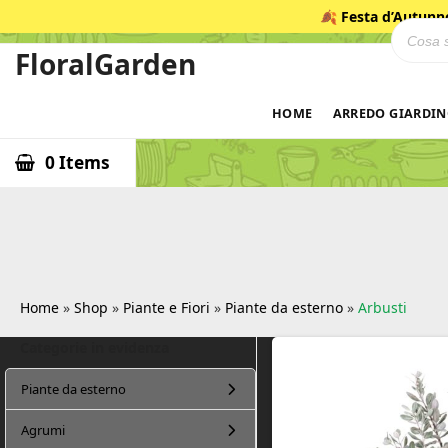
Salta
🍂
Festa d’Autunn
Ricerca
al
contenuto
FloralGarden
ID
HOME
ARREDO GIARDI
0 Items
Home
»
Shop
»
Piante e Fiori
»
Piante da esterno
»
Arbusti
Categorie in evidenza
F
Piante da esterno
l
o
Agrumi
r