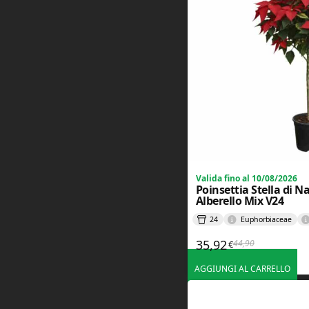
PA
E
-
C
o
m
m
e
r
c
e
I
Valida fino al 10/08/2026
l
Poinsettia Stella di 
m
Alberello Mix V24
i
o
24
Euphorbiaceae
A
c
35,92
44,90
€
Il prezzo origi
Il prezzo attua
c
o
AGGIUNGI AL CARRELLO
u
n
t