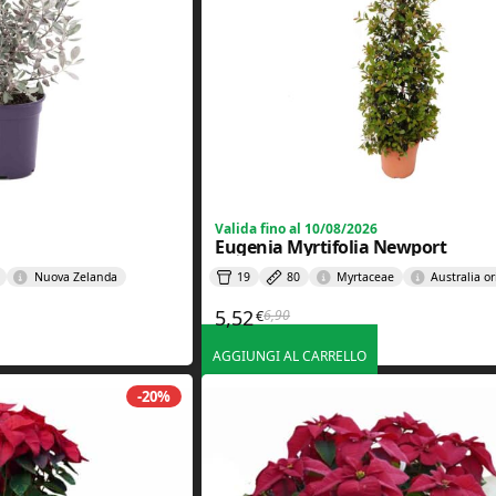
Valida fino al 10/08/2026
Eugenia Myrtifolia Newport
Nuova Zelanda
19
80
Myrtaceae
Australia or
5,52
6,90
€
e era: 6,90€.
è: 5,52€.
Il prezzo originale era: 6,90€.
Il prezzo attuale è: 5,52€.
AGGIUNGI AL CARRELLO
-20%