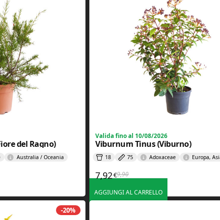
Valida fino al 10/08/2026
Fiore del Ragno)
Viburnum Tinus (Viburno)
e
Australia / Oceania
18
75
Adoxaceae
Europa, Asi
7,92
9,90
€
e era: 9,90€.
è: 7,92€.
Il prezzo originale era: 9,90€.
Il prezzo attuale è: 7,92€.
AGGIUNGI AL CARRELLO
-20%