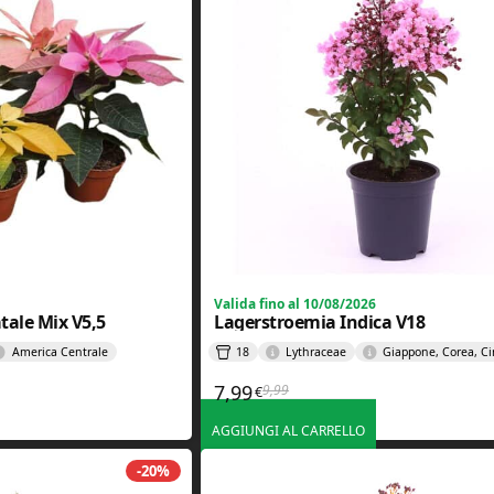
Valida fino al 10/08/2026
atale Mix V5,5
Lagerstroemia Indica V18
America Centrale
18
Lythraceae
Giappone, Corea, C
7,99
9,99
€
e era: 1,99€.
è: 1,59€.
Il prezzo originale era: 9,99€.
Il prezzo attuale è: 7,99€.
AGGIUNGI AL CARRELLO
-20%