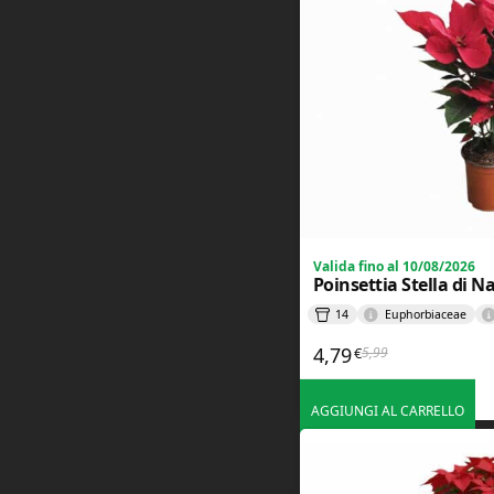
il
1°
Gennaio.
G
a
r
d
e
n
C
e
Valida fino al 10/08/2026
n
Poinsettia Stella di 
t
14
Euphorbiaceae
e
r
4,79
5,99
€
Il prezzo original
Il prezzo attuale 
GittoGarden
–
Mondello
AGGIUNGI AL CARRELLO
PA
Tecnowood
–
VillaTasca