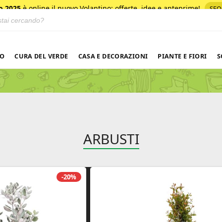
o 2025
è online il nuovo Volantino
: offerte, idee e anteprime!
SFO
 prodotti
NO
CURA DEL VERDE
CASA E DECORAZIONI
PIANTE E FIORI
S
ARBUSTI
-20%