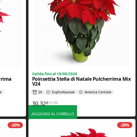
Valida fino al 10/08/2026
errima
Poinsettia Stella di Natale Pulcherrima Mix
V24
e
24
Euphorbiaceae
America Centrale
30,32
37,90
€
Il prezzo originale era: 37,90€.
Il prezzo attuale è: 30,32€.
AGGIUNGI AL CARRELLO
-20%
-20%