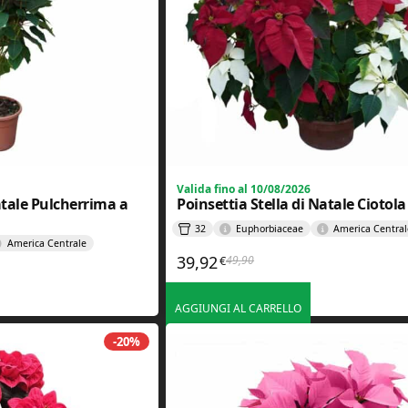
Valida fino al 10/08/2026
atale Pulcherrima a
Poinsettia Stella di Natale Ciotola
32
Euphorbiaceae
America Central
America Centrale
39,92
49,90
€
Il prezzo originale era: 49,90€.
Il prezzo attuale è: 39,92€.
nale era: 37,90€.
le è: 30,32€.
AGGIUNGI AL CARRELLO
-20%