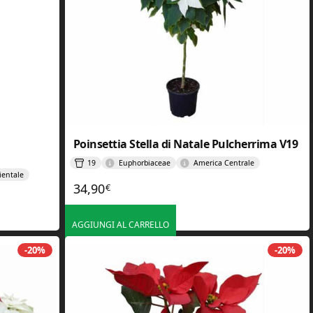
Poinsettia Stella di Natale Pulcherrima V19
19
Euphorbiaceae
America Centrale
ientale
34,90
€
AGGIUNGI AL CARRELLO
-20%
-20%