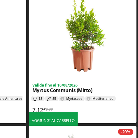
Valida fino al 10/08/2026
Myrtus Communis (Mirto)
a e America settentrionale
18
55
Myrtaceae
Mediterraneo
7,12
8,90
€
Il prezzo originale era: 8,90€.
Il prezzo attuale è: 7,12€.
AGGIUNGI AL CARRELLO
-20%