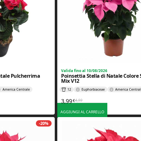
Valida fino al 10/08/2026
Natale Pulcherrima
Poinsettia Stella di Natale Colore 
Mix V12
America Centrale
12
Euphorbiaceae
America Central
3,99
4,99
€
e era: 4,99€.
è: 3,99€.
Il prezzo originale era: 4,99€.
Il prezzo attuale è: 3,99€.
AGGIUNGI AL CARRELLO
-20%