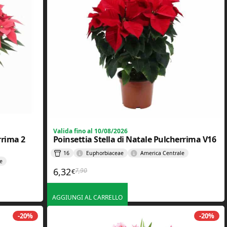
Valida fino al 10/08/2026
rrima 2
Poinsettia Stella di Natale Pulcherrima V16
16
Euphorbiaceae
America Centrale
e
6,32
7,90
€
Il prezzo originale era: 7,90€.
Il prezzo attuale è: 6,32€.
AGGIUNGI AL CARRELLO
-20%
-20%