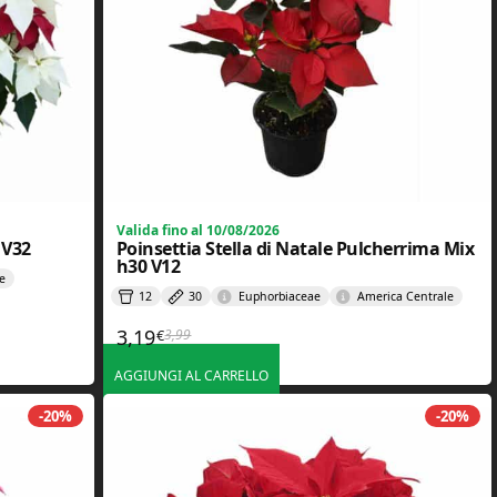
Valida fino al 10/08/2026
 V32
Poinsettia Stella di Natale Pulcherrima Mix
h30 V12
e
12
30
Euphorbiaceae
America Centrale
3,19
3,99
€
Il prezzo originale era: 3,99€.
Il prezzo attuale è: 3,19€.
AGGIUNGI AL CARRELLO
-20%
-20%