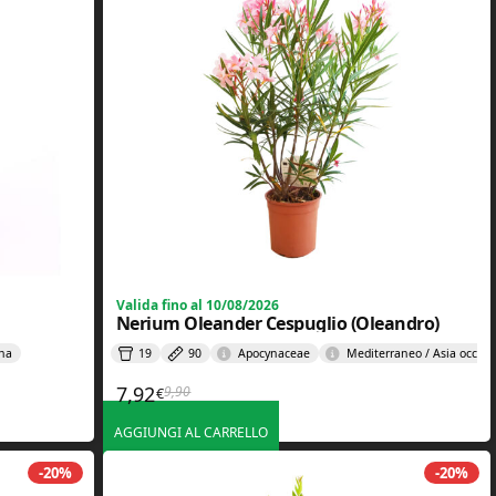
Valida fino al 10/08/2026
Nerium Oleander Cespuglio (Oleandro)
ina
19
90
Apocynaceae
Mediterraneo / Asia occide
7,92
9,90
€
Il prezzo originale era: 9,90€.
Il prezzo attuale è: 7,92€.
AGGIUNGI AL CARRELLO
-20%
-20%