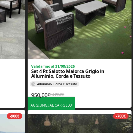
Valida fino al 31/08/2026
Set 4 Pz Salotto Maiorca Grigio in
Alluminio, Corda e Tessuto
Alluminio, Corda e Tessuto
950,00
1.590,00
€
190,00€.
€.
Il prezzo originale era: 1.590,00€.
Il prezzo attuale è: 950,00€.
AGGIUNGI AL CARRELLO
-900€
-700€