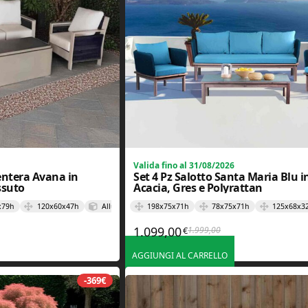
Valida fino al 31/08/2026
entera Avana in
Set 4 Pz Salotto Santa Maria Blu i
ssuto
Acacia, Gres e Polyrattan
x79h
120x60x47h
Alluminio, Corda e Tessuto
198x75x71h
78x75x71h
125x68x3
1.099,00
1.999,00
€
zo originale era: 1.939,00€.
zo attuale è: 1.110,00€.
Il prezzo originale era:
Il prezzo attuale è: 1.0
AGGIUNGI AL CARRELLO
-369€