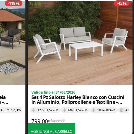
-1197€
-451€
Valida fino al 31/08/2026
ela
Set 4 Pz Salotto Harley Bianco con Cuscini
 –
in Alluminio, Polipropilene e Textiline –
Bizzotto
Alluminio, Poliestere e Polipropilene
127×81,5x76h
68×81,5x76h
100x60x42h
Allumi
799,00
1.250,00
€
996,00€.
€.
Il prezzo originale era: 1.250,00€.
Il prezzo attuale è: 799,00€.
AGGIUNGI AL CARRELLO