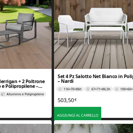
Set 4 Pz Salotto Net Bianco in Pol
– Nardi
Merrigan + 2 Poltrone
 e Polipropilene –
116×70×86h
67×71×86,5h
100×60×
Alluminio e Polipropilene
503,50
€
originale era: 1.168,00€.
attuale è: 799,00€.
AGGIUNGI AL CARRELLO