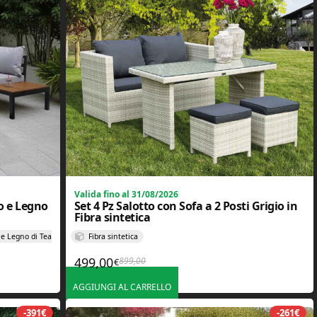
Valida fino al 31/08/2026
io e Legno
Set 4 Pz Salotto con Sofa a 2 Posti Grigio in
Fibra sintetica
 e Legno di Teak
Fibra sintetica
499,00
899,00
€
290,00€.
€.
Il prezzo originale era: 899,00€.
Il prezzo attuale è: 499,00€.
AGGIUNGI AL CARRELLO
-391€
-261€