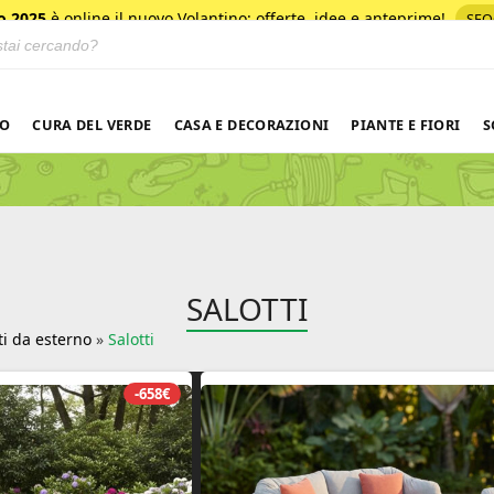
o 2025
è online il nuovo Volantino
: offerte, idee e anteprime!
SFO
 prodotti
NO
CURA DEL VERDE
CASA E DECORAZIONI
PIANTE E FIORI
S
SALOTTI
ti da esterno
»
Salotti
-658€