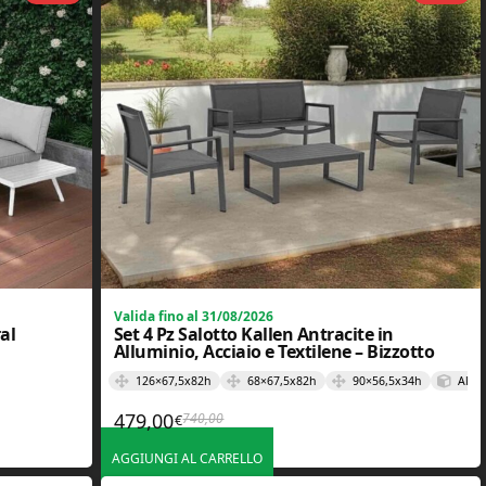
Valida fino al 31/08/2026
ral
Set 4 Pz Salotto Kallen Antracite in
Alluminio, Acciaio e Textilene – Bizzotto
126×67,5x82h
68×67,5x82h
90×56,5x34h
Allum
479,00
740,00
€
,00€.
.
Il prezzo originale era: 740,00€.
Il prezzo attuale è: 479,00€.
AGGIUNGI AL CARRELLO