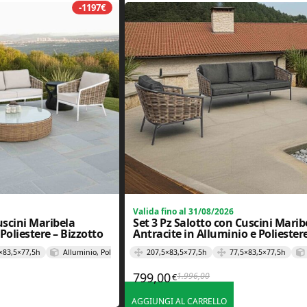
-1197€
Valida fino al 31/08/2026
uscini Maribela
Set 3 Pz Salotto con Cuscini Marib
Poliestere – Bizzotto
Antracite in Alluminio e Poliestere
Bizzotto
×83,5×77,5h
Alluminio, Poliestere e Polipropilene
207,5×83,5×77,5h
77,5×83,5×77,5h
799,00
1.996,00
€
originale era: 1.996,00€.
attuale è: 799,00€.
Il prezzo originale era: 1.
Il prezzo attuale è: 799,00
AGGIUNGI AL CARRELLO