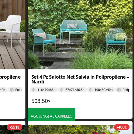
ipropilene
Set 4 Pz Salotto Net Salvia in Polipropilene –
Nardi
40h
Polipropilene
116×70×86h
67×71×86,5h
100×60×40h
Polipro
503,50
€
AGGIUNGI AL CARRELLO
-591€
-400€