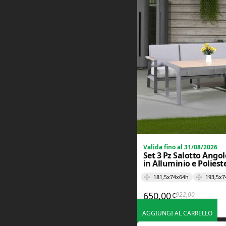
I
m
i
e
i
O
r
d
i
n
i
S
p
e
d
i
Valida fino al 31/08/2026
z
Set 3 Pz Salotto Angol
i
in Alluminio e Poliest
o
n
181,5x74x64h
193,5x7
e
650,00
922,00
€
Il prezzo or
Il prezzo at
e
R
AGGIUNGI AL CARRELLO
e
s