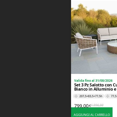
i
C
o
n
d
i
z
i
o
n
i
d
i
V
e
n
d
Valida fino al 31/08/2026
i
Set 3 Pz Salotto con C
t
Bianco in Alluminio e 
a
207,5×83,5×77,5h
77,5
S
799,00
1.996,00
€
Il prezzo 
Il prezzo 
u
p
AGGIUNGI AL CARRELLO
e