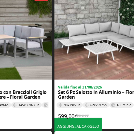
Valida fino al 31/08/2026
o con Braccioli Grigio
Set 6 Pz Salotto in Alluminio – Flo
ere – Floral Garden
Garden
4x64h
145x80x63,5h
Alluminio e Poliestere
98x79x75h
62x79x75h
Alluminio
599,00
990,00
€
iginale era: 922,00€.
tuale è: 650,00€.
Il prezzo originale era: 990
Il prezzo attuale è: 599,00€
AGGIUNGI AL CARRELLO