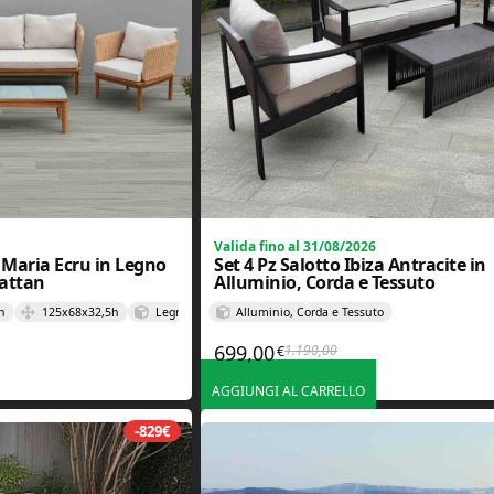
Valida fino al 31/08/2026
a Maria Ecru in Legno
Set 4 Pz Salotto Ibiza Antracite in
rattan
Alluminio, Corda e Tessuto
h
125x68x32,5h
Legno di acacia, Gres, Poliestere e Polyrattan
Alluminio, Corda e Tessuto
699,00
1.190,00
€
zo originale era: 1.999,00€.
zo attuale è: 1.099,00€.
Il prezzo originale era: 1.
Il prezzo attuale è: 699,00
AGGIUNGI AL CARRELLO
-829€