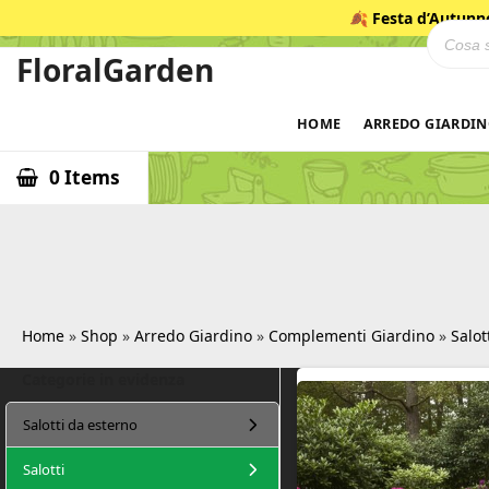
Salta
🍂
Festa d’Autunn
Ricerca
al
contenuto
FloralGarden
ID
HOME
ARREDO GIARDI
0 Items
Home
»
Shop
»
Arredo Giardino
»
Complementi Giardino
»
Salot
Categorie in evidenza
F
Salotti da esterno
l
o
Salotti
r