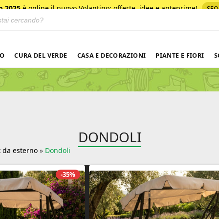
o 2025
è online il nuovo Volantino
: offerte, idee e anteprime!
SFO
 prodotti
NO
CURA DEL VERDE
CASA E DECORAZIONI
PIANTE E FIORI
S
DONDOLI
 da esterno
»
Dondoli
-35%