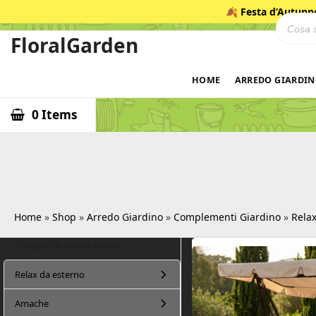
Salta
🍂
Festa d’Autunn
Ricerca
al
contenuto
FloralGarden
ID
HOME
ARREDO GIARDI
0 Items
Home
»
Shop
»
Arredo Giardino
»
Complementi Giardino
»
Relax
Categorie in evidenza
F
Relax da esterno
l
o
Amache
r