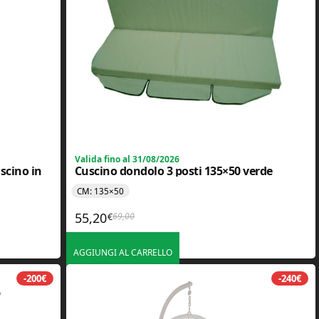
Valida fino al 31/08/2026
scino in
Cuscino dondolo 3 posti 135×50 verde
CM: 135×50
55,20
69,00
€
Il prezzo originale era: 69,00€.
Il prezzo attuale è: 55,20€.
,00€.
.
AGGIUNGI AL CARRELLO
-200€
-240€