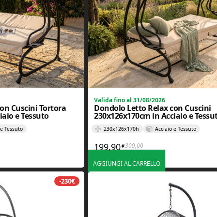
Valida fino al 31/08/2026
on Cuscini Tortora
Dondolo Letto Relax con Cuscini
aio e Tessuto
230x126x170cm in Acciaio e Tessu
 e Tessuto
230x126x170h
Acciaio e Tessuto
199,90
309,00
€
iginale era: 309,00€.
tuale è: 199,90€.
Il prezzo originale era: 309
Il prezzo attuale è: 199,90€
AGGIUNGI AL CARRELLO
-230€