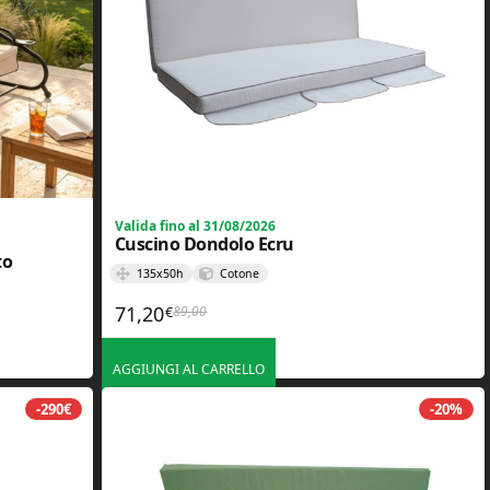
Valida fino al 31/08/2026
Cuscino Dondolo Ecru
to
135x50h
Cotone
71,20
89,00
€
Il prezzo originale era: 89,00€.
Il prezzo attuale è: 71,20€.
,00€.
.
AGGIUNGI AL CARRELLO
-290€
-20%