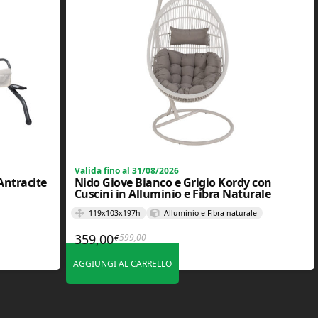
Valida fino al 31/08/2026
Antracite
Nido Giove Bianco e Grigio Kordy con
Cuscini in Alluminio e Fibra Naturale
119x103x197h
Alluminio e Fibra naturale
359,00
599,00
€
,00€.
.
Il prezzo originale era: 599,00€.
Il prezzo attuale è: 359,00€.
AGGIUNGI AL CARRELLO