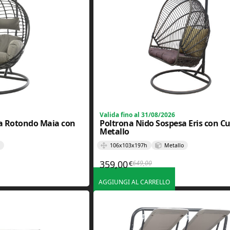
Valida fino al 31/08/2026
a Rotondo Maia con
Poltrona Nido Sospesa Eris con Cu
Metallo
106x103x197h
Metallo
359,00
649,00
€
iginale era: 499,00€.
tuale è: 269,00€.
Il prezzo originale era: 649
Il prezzo attuale è: 359,00€
AGGIUNGI AL CARRELLO