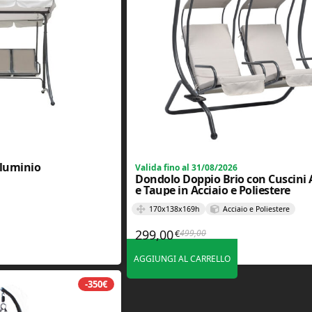
lluminio
Valida fino al 31/08/2026
Dondolo Doppio Brio con Cuscini 
e Taupe in Acciaio e Poliestere
170x138x169h
Acciaio e Poliestere
299,00
499,00
€
Il prezzo originale era: 499
Il prezzo attuale è: 299,00€
AGGIUNGI AL CARRELLO
-350€