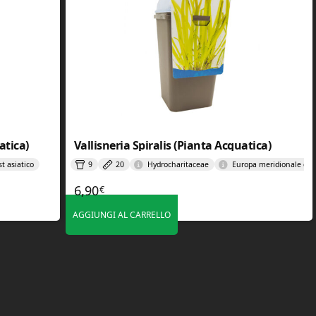
atica)
Vallisneria Spiralis (Pianta Acquatica)
t asiatico
9
20
Hydrocharitaceae
Europa meridionale e A
6,90
€
AGGIUNGI AL CARRELLO