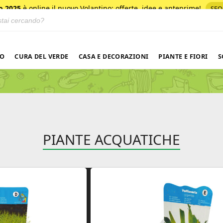
o 2025
è online il nuovo Volantino
: offerte, idee e anteprime!
SFO
 prodotti
NO
CURA DEL VERDE
CASA E DECORAZIONI
PIANTE E FIORI
S
PIANTE ACQUATICHE