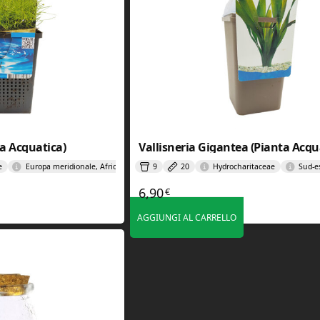
ta Acquatica)
Vallisneria Gigantea (Pianta Acqu
e
Europa meridionale, Africa settentrionale e Asia occidentale
9
20
Hydrocharitaceae
Sud-es
6,90
€
AGGIUNGI AL CARRELLO