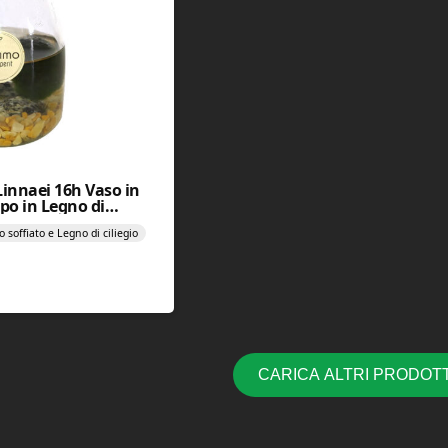
innaei 16h Vaso in
ppo in Legno di
o soffiato e Legno di ciliegio
CARICA ALTRI PRODOTT