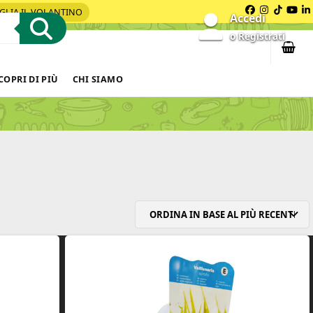
GLIA IL VOLANTINO
Facebook
Instagra
Tiktok
You
L
Accedi
o Registrati
COPRI DI PIÙ
CHI SIAMO