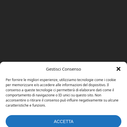
Gestisci Consenso
Per fornire le migliori esperienze, utilizziamo tecnologie come i cookie
per memorizzare e/o accedere alle informazioni del dispositivo. Il
consenso a queste tecnologie ci permetterà di elaborare dati come il
comportamento di navigazione o ID unici su questo sito. Non
acconsentire o ritirare il consenso può influire negativamente su alcune
caratteristiche e funzioni.
ACCETTA