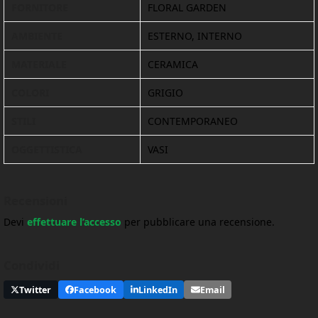
FORNITORE
FLORAL GARDEN
AMBIENTE
ESTERNO, INTERNO
MATERIALE
CERAMICA
COLORI
GRIGIO
STILI
CONTEMPORANEO
OGGETTISTICA
VASI
Recensioni
Devi
effettuare l’accesso
per pubblicare una recensione.
Condividi
Twitter
Facebook
LinkedIn
Email