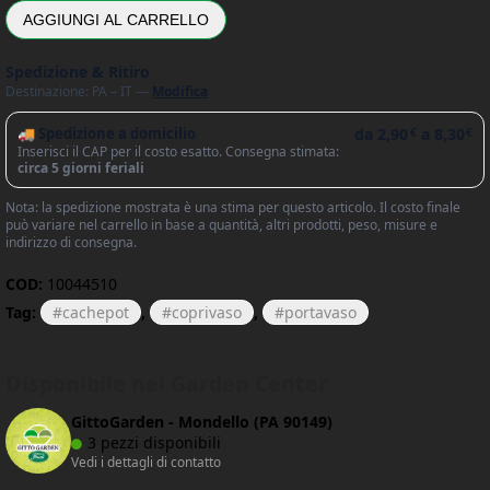
AGGIUNGI AL CARRELLO
Spedizione & Ritiro
Destinazione: PA – IT —
Modifica
🚚 Spedizione a domicilio
da
2,90
a
8,30
€
€
Inserisci il CAP per il costo esatto. Consegna stimata:
circa 5 giorni feriali
Nota: la spedizione mostrata è una stima per questo articolo. Il costo finale
può variare nel carrello in base a quantità, altri prodotti, peso, misure e
indirizzo di consegna.
COD:
10044510
Tag:
cachepot
,
coprivaso
,
portavaso
Disponibile nei Garden Center
GittoGarden - Mondello (PA 90149)
3 pezzi disponibili
Vedi i dettagli di contatto