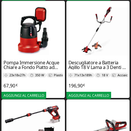
Pompa Immersione Acque
Descugliatore a Batteria
Chiare a Fondo Piatto ad
Agillo 18 V Lama a 3 Denti e
Immersione 350 W Portata
Taglio 20cm 18/200 – Einhel
23x18x27h
350 W
Plastica
71x13x189h
18 V
Acciaio
Max 8000 L/h – Einhel
67,90
196,90
€
€
AGGIUNGI AL CARRELLO
AGGIUNGI AL CARRELLO