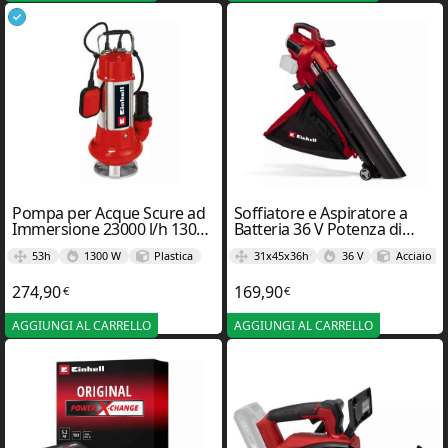
Pompa per Acque Scure ad
Soffiatore e Aspiratore a
Immersione 23000 l/h 1300
Batteria 36 V Potenza di
W GC-DP 1340 G – Einhel
Aspirazione 740m³ 36/240 –
53h
1300 W
Plastica
31x45x36h
36 V
Acciaio
Einhel
274,90
169,90
€
€
AGGIUNGI AL CARRELLO
AGGIUNGI AL CARRELLO