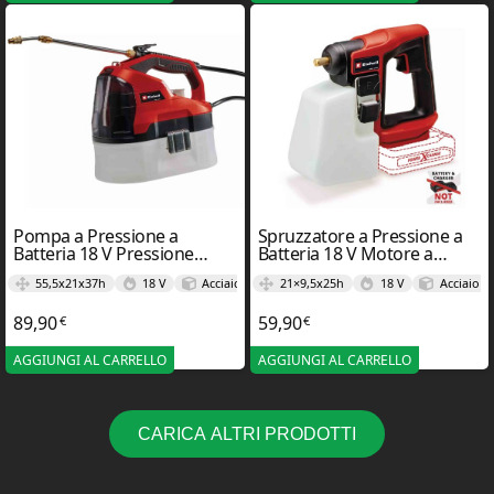
Pompa a Pressione a
Spruzzatore a Pressione a
Batteria 18 V Pressione
Batteria 18 V Motore a
Senza Fili GE-WS 18/35 LI –
Spazzole GE-WS 18/10 LI –
55,5x21x37h
18 V
Acciaio
21×9,5x25h
18 V
Acciaio
Einhel
Einhel
89,90
59,90
€
€
AGGIUNGI AL CARRELLO
AGGIUNGI AL CARRELLO
CARICA ALTRI PRODOTTI