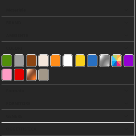
Materiale
BRAND
AMBIENTE
COLORI
VERDE
GRIGIO
MARRONE
BEIGE
ARANCIONE
BIANCO
GIALLO
BLU
ARGENTO
MULTICOLO
VIOLA
(162)
(71)
(53)
(39)
(34)
(22)
(19)
(13)
(9)
(9)
(7)
ROSA
ROSSO
RAMATO
TALPA
(7)
(4)
(2)
(1)
Formato
FORNITORE
GENERE
OGGETTISTICA