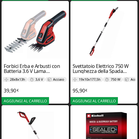
Forbici Erba e Arbusti con
Svettatoio Elettrico 750 W
Batteria 3.6 V Lama
Lunghezza della Spada
Tagliaerba 70mm GC-CG
20cm GC-EC 7520 T – Einhel
28x8x13h
3,6 V
Acciaio
19x10x177,5h
750 W
Accia
3.6/70 LI – Einhel
39,90
95,90
€
€
AGGIUNGI AL CARRELLO
AGGIUNGI AL CARRELLO