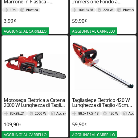
Marrone in Plastica –
Immersione Fondo a
VerdeMax
Batteria 220 W 7500 l/h 6m
19h
Plastica
16x16x28
220 W
Plastica
GC-SP 2275 – Einhel
3,99
59,90
€
€
AGGIUNGI AL CARRELLO
AGGIUNGI AL CARRELLO
Motosega Elettrica a Catena
Tagliasiepe Elettrico 420 W
2000 W Lunghezza di Taglio
Lunghezza di Taglio 45cm
40cm GC-EC 2040 LI – Einhel
GH-EH 4245 – Einhel
83x28x21
2000 W
Acciaio
88,5×17,5×18
420 W
Acciai
109,90
59,90
€
€
AGGIUNGI AL CARRELLO
AGGIUNGI AL CARRELLO