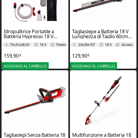
Idropulitrice Portatile a
Tagliasiepe a Batteria 18 V
Batteria Hypresso 18 V
Lunghezza di Taglio 60cm
Lunghezza del Tubo 5m
GE-CH 18/60 LI – Einhel
75x31x28,5h
18 V
Plastica
23x20x107
18 V
Acciaio
18/24-1 – Einhel
159,90
129,90
€
€
AGGIUNGI AL CARRELLO
AGGIUNGI AL CARRELLO
Tagliasiepi Senza Batteria 18
Multifunzione a Batteria 18