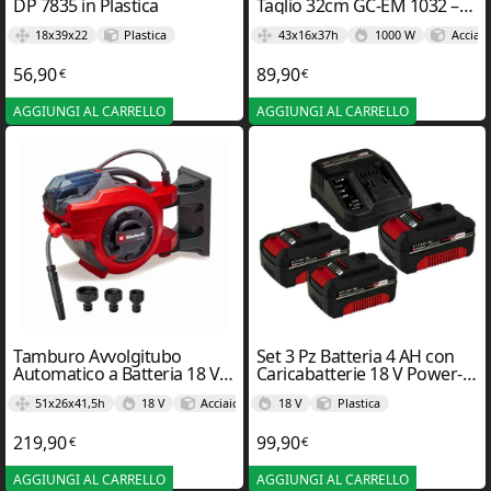
DP 7835 in Plastica
Taglio 32cm GC-EM 1032 –
Einhel
18x39x22
Plastica
43x16x37h
1000 W
Acciaio
56,90
89,90
€
€
AGGIUNGI AL CARRELLO
AGGIUNGI AL CARRELLO
Tamburo Avvolgitubo
Set 3 Pz Batteria 4 AH con
Automatico a Batteria 18 V
Caricabatterie 18 V Power-X-
Orientabile Fino a 180° GE-
Change – Einhel
51x26x41,5h
18 V
Acciaio
18 V
Plastica
HR 18/30 LI – Einhel
219,90
99,90
€
€
AGGIUNGI AL CARRELLO
AGGIUNGI AL CARRELLO