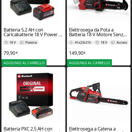
Batteria 5.2 AH con
Elettrosega da Pota a
Caricabatterie 18 V Power X-
Batteria 18 V Motore Senza
Change – Einhel
Spazzole 18/20 TH – Einhel
18 V
Plastica
41x23x21h
18 V
Acciaio
79,90
149,90
€
€
AGGIUNGI AL CARRELLO
AGGIUNGI AL CARRELLO
Batteria PXC 2.5 AH con
Elettrosega a Catena a