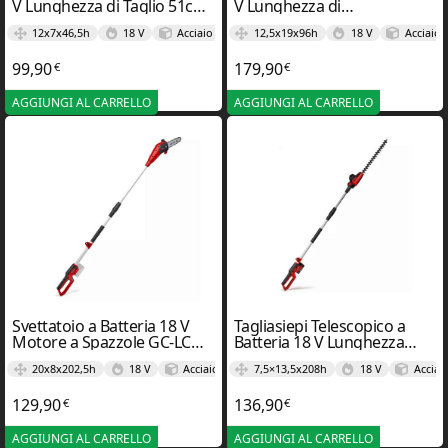
V Lunghezza di Taglio 51cm
V Lunghezza di
GC-CH 18/50 LI in- Einhel
Taglio 170mm GE-HC 18 LI –
12x7x46,5h
18 V
Acciaio
12,5x19x96h
18 V
Acciaio
Einhel
99,90
179,90
€
€
AGGIUNGI AL CARRELLO
AGGIUNGI AL CARRELLO
Svettatoio a Batteria 18 V
Tagliasiepi Telescopico a
Motore a Spazzole GC-LC
Batteria 18 V Lunghezza
18/20 LI – Einhel
della Spada 45cm GC-HH
20x8x202,5h
18 V
Acciaio
7,5×13,5x208h
18 V
Acciai
18/45 LI – Einhel
129,90
136,90
€
€
AGGIUNGI AL CARRELLO
AGGIUNGI AL CARRELLO