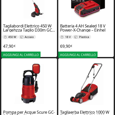
Tagliabordi Elettrico 450 W
Batteria 4 AH Sealed 18 V
Largehzza Taglio D30m GC-
Power-X-Change – Einhel
ET 4530 – Einhel
450 W
Acciaio
18 V
Plastica
47,90
69,90
€
€
AGGIUNGI AL CARRELLO
AGGIUNGI AL CARRELLO
Pompa per Acque Scure GC-
Tagliaerba Elettrico 1000 W