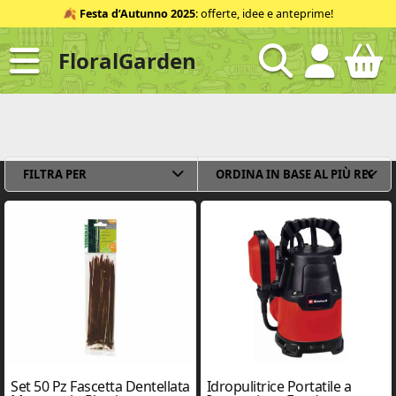
Salta
🍂
Festa d’Autunno 2025
: offerte, idee e anteprime!
al
contenuto
FloralGarden
ID
FILTRA PER
Set 50 Pz Fascetta Dentellata
Idropulitrice Portatile a