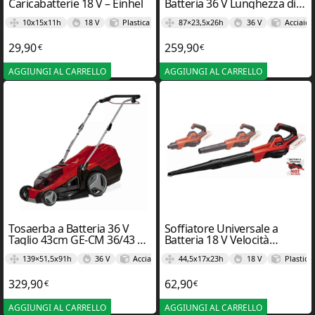
Caricabatterie 18 V – Einhel
Batteria 36 V Lunghezza di
Taglio 38cm GP-LC 36/40 LI
10x15x11h
18 V
Plastica
87×23,5x26h
36 V
Acciaio
BL – Einhel
29,90
259,90
€
€
AGGIUNGI AL CARRELLO
AGGIUNGI AL CARRELLO
Tosaerba a Batteria 36 V
Soffiatore Universale a
Taglio 43cm GE-CM 36/43 LI
Batteria 18 V Velocità
– Einhel
dell’Aria 250 km/h GE-UB
139×51,5x91h
36 V
Acciaio
44,5x17x23h
18 V
Plastica
18/235 LI – Einhel
329,90
62,90
€
€
AGGIUNGI AL CARRELLO
AGGIUNGI AL CARRELLO