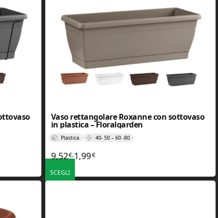
ottovaso
Vaso rettangolare Roxanne con sottovaso
in plastica – Floralgarden
Plastica
40- 50 – 60 -80
9,52
1,99
€
€
a 11,99€
Fascia di prezzo: da 1,99€ a 9,52€
-
SCEGLI
ono essere scelte nella pagina del prodotto
Questo prodotto ha più varianti. Le opzioni possono essere scelt