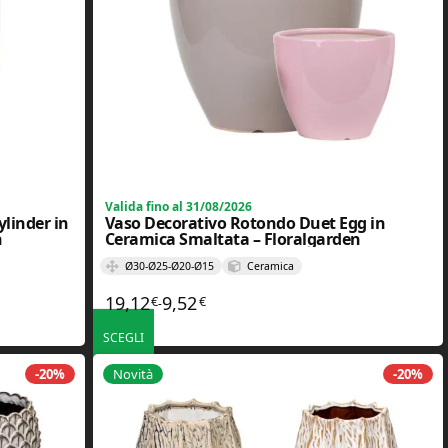
Valida fino al 31/08/2026
linder in
Vaso Decorativo Rotondo Duet Egg in
n
Ceramica Smaltata – Floralgarden
Ø30-Ø25-Ø20-Ø15
Ceramica
19,12
9,52
€
€
a 27,92€
Fascia di prezzo: da 9,52€ a 19,12€
-
SCEGLI
ono essere scelte nella pagina del prodotto
Questo prodotto ha più varianti. Le opzioni possono essere scelt
-20%
Novità
-20%