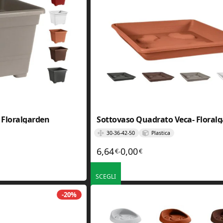
 Floralgarden
Sottovaso Quadrato Veca- Floral
30-36-42-50
Plastica
6,64
0,00
€
€
rezzo: da 5,52€ a 19,19€
Fascia di prezzo: da 0,00€ a 
-
SCEGLI
. Le opzioni possono essere scelte nella pagina del prodotto
Questo prodotto ha più varianti. Le opzioni poss
-20%