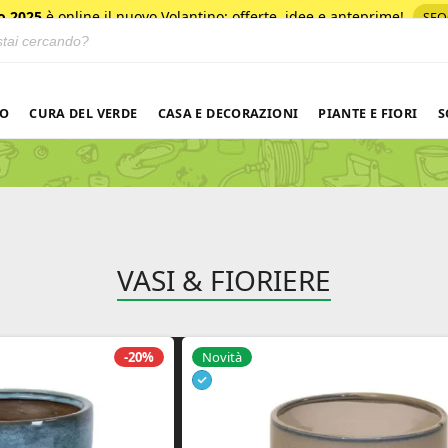
o 2025
è online il nuovo Volantino
: offerte, idee e anteprime!
SFO
 prodotti
NO
CURA DEL VERDE
CASA E DECORAZIONI
PIANTE E FIORI
S
VASI & FIORIERE
. Le opzioni possono essere scelte nella pagina del prodotto
Questo prodotto ha più varianti. Le opzioni poss
-20%
Novità