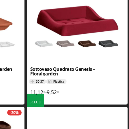
garden
Sottovaso Quadrato Genesis –
Floralgarden
30-37
Plastica
6,64€
11,12
9,52
€
€
Fascia di prezzo: da 9,52€ a 11,12€
-
SCEGLI
ono essere scelte nella pagina del prodotto
Questo prodotto ha più varianti. Le opzioni possono essere scelt
-20%