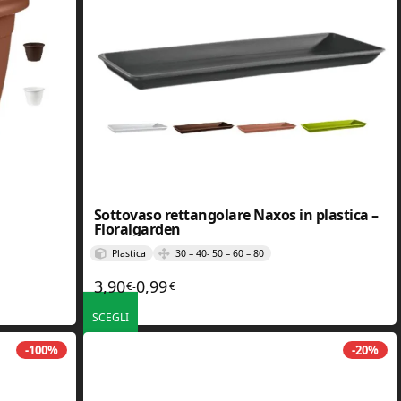
Sottovaso rettangolare Naxos in plastica –
Floralgarden
Plastica
30 – 40- 50 – 60 – 80
3,90
0,99
€
€
a 11,92€
Fascia di prezzo: da 0,99€ a 3,90€
-
SCEGLI
ono essere scelte nella pagina del prodotto
Questo prodotto ha più varianti. Le opzioni possono essere scelt
-100%
-20%