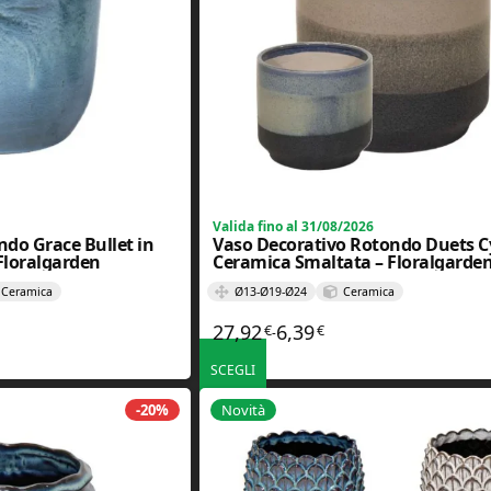
Valida fino al 31/08/2026
do Grace Bullet in
Vaso Decorativo Rotondo Duets Cy
Floralgarden
Ceramica Smaltata – Floralgarde
Ceramica
Ø13-Ø19-Ø24
Ceramica
27,92
6,39
€
€
 prezzo: da 14,32€ a 27,92€
Fascia di prezzo: da 6,39€ 
-
SCEGLI
. Le opzioni possono essere scelte nella pagina del prodotto
Questo prodotto ha più varianti. Le opzioni poss
-20%
Novità