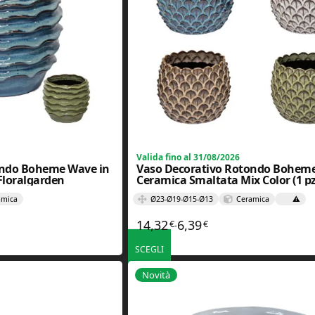
Valida fino al 31/08/2026
ondo Boheme Wave in
Vaso Decorativo Rotondo Boheme 
Floralgarden
Ceramica Smaltata Mix Color (1 pz
Floralgarden
amica
Ø23-Ø19-Ø15-Ø13
Ceramica
⚠️
14,32
6,39
€
€
rezzo: da 6,39€ a 22,32€
Fascia di prezzo: da 6,39€ 
-
SCEGLI
. Le opzioni possono essere scelte nella pagina del prodotto
Questo prodotto ha più varianti. Le opzioni poss
Novità