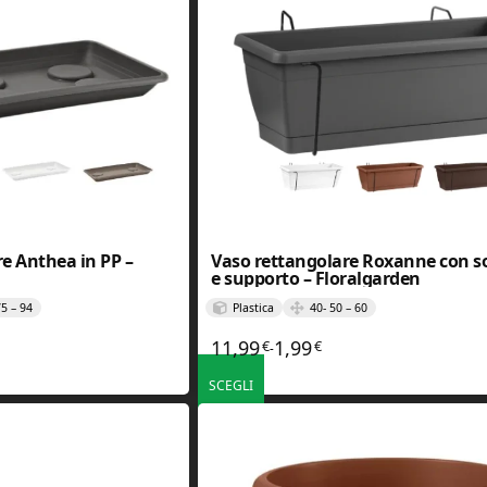
e Anthea in PP –
Vaso rettangolare Roxanne con s
e supporto – Floralgarden
75 – 94
Plastica
40- 50 – 60
11,99
1,99
€
€
zzo: da 2,00€ a 7,19€
Fascia di prezzo: da 1,99€ 
-
SCEGLI
. Le opzioni possono essere scelte nella pagina del prodotto
Questo prodotto ha più varianti. Le opzioni poss