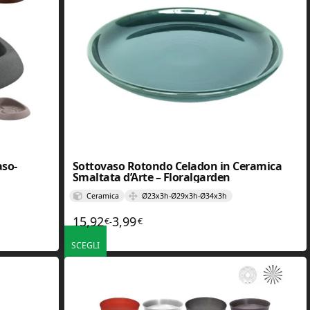
aso-
Sottovaso Rotondo Celadon in Ceramica
Smaltata d’Arte – Floralgarden
Ceramica
Ø23x3h-Ø29x3h-Ø34x3h
15,92
3,99
€
€
Fascia di prezzo: da 3,99€ a 15,92€
-
SCEGLI
ono essere scelte nella pagina del prodotto
Questo prodotto ha più varianti. Le opzioni possono essere scelt