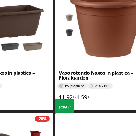
os in plastica –
Vaso rotondo Naxos in plastica –
Floralgarden
Polipropilene
Ø18 – Ø65
11,92
1,59
€
€
zzo: da 1,99€ a 3,99€
Fascia di prezzo: da 1,59€ 
-
SCEGLI
. Le opzioni possono essere scelte nella pagina del prodotto
Questo prodotto ha più varianti. Le opzioni poss
-20%