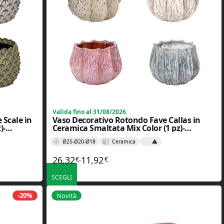
Valida fino al 31/08/2026
Scale in
Vaso Decorativo Rotondo Fave Callas in
)-
Ceramica Smaltata Mix Color (1 pz)-
Floralgarden
Ø25-Ø20-Ø18
Ceramica
⚠️
26,32
11,92
€
€
a 14,32€
Fascia di prezzo: da 11,92€ a 26,32€
-
SCEGLI
ono essere scelte nella pagina del prodotto
Questo prodotto ha più varianti. Le opzioni possono essere scelt
-20%
Novità