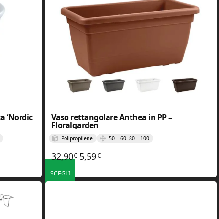
a ‘Nordic
Vaso rettangolare Anthea in PP –
Floralgarden
Polipropilene
50 – 60- 80 – 100
32,90
5,59
€
€
,92€ a 143,92€
Fascia di prezzo: da 5,59€ a 32,90€
-
SCEGLI
ono essere scelte nella pagina del prodotto
Questo prodotto ha più varianti. Le opzioni possono essere scelt