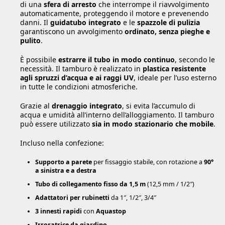
di una
sfera di arresto
che interrompe il riavvolgimento
automaticamente, proteggendo il motore e prevenendo
danni. Il
guidatubo integrato
e le
spazzole di pulizia
garantiscono un avvolgimento
ordinato, senza pieghe e
pulito
.
È possibile
estrarre il tubo in modo continuo
, secondo le
necessità. Il tamburo è realizzato in
plastica resistente
agli spruzzi d’acqua e ai raggi UV
, ideale per l’uso esterno
in tutte le condizioni atmosferiche.
Grazie al
drenaggio integrato
, si evita l’accumulo di
acqua e umidità all’interno dell’alloggiamento. Il tamburo
può essere utilizzato
sia in modo stazionario che mobile
.
Incluso nella confezione:
Supporto a parete
per fissaggio stabile, con rotazione a
90°
a sinistra e a destra
Tubo di collegamento fisso da 1,5 m
(12,5 mm / 1/2″)
Adattatori per rubinetti
da 1″, 1/2″, 3/4″
3 innesti rapidi
con
Aquastop
Irroratrice da giardino