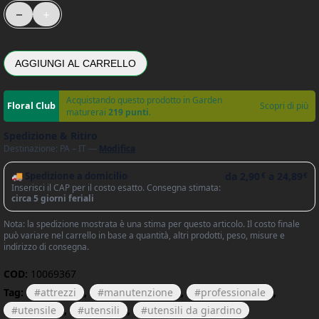
Tamburo Avvolgitubo Automatico a Batteria 18 V Orientabile Fino 
AGGIUNGI AL CARRELLO
Acquistando questo prodotto in Garden
Scopri di più
maturerai
219 punti
.
Spedizione & Ritiro
Destinazione: PA – IT —
Modifica
🚚 Spedizione a domicilio
da
2,90
a
24,89
€
€
Inserisci il CAP per il costo esatto. Consegna stimata:
circa 5 giorni feriali
Nota: la spedizione mostrata è una stima per questo articolo. Il costo finale
può variare nel carrello in base a quantità, altri prodotti, peso, misure e
indirizzo di consegna.
COD:
10069367
Tag:
attrezzi
,
manutenzione
,
professionale
,
utensile
,
utensili
,
utensili da giardino