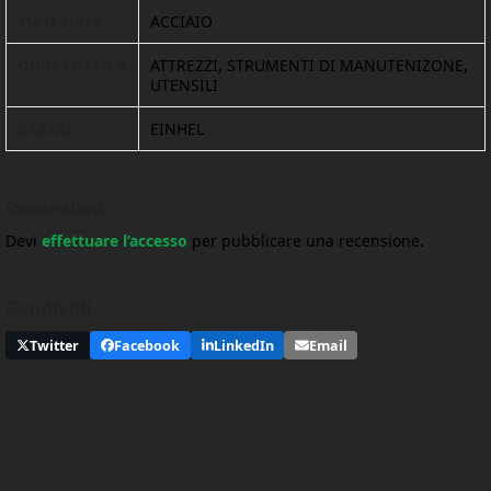
MATERIALE
ACCIAIO
OGGETTISTICA
ATTREZZI, STRUMENTI DI MANUTENIZONE,
UTENSILI
BRAND
EINHEL
Recensioni
Devi
effettuare l’accesso
per pubblicare una recensione.
Condividi
Twitter
Facebook
LinkedIn
Email