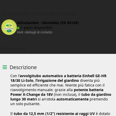
Disponibile nei Garden Center
GittoGarden - Mondello (PA 90149)
1 pezzi disponibili
Vedi i dettagli di contatto
Descrizione
Descrizione
Con l’
avvolgitubo automatico a batteria Einhell GE-HR
18/30 Li-Solo
,
l’irrigazione del giardino
diventa più
semplice ed efficiente che mai. Niente più fatica con il
riavvolgimento manuale: grazie alla
potente batteria
Power X-Change da 18V
(non inclusa), il
tubo da giardino
lungo 30 metri
si arrotola
automaticamente
premendo
un solo pulsante.
Il
tubo da 12,5 mm (1/2”) resistente ai raggi UV
è dotato