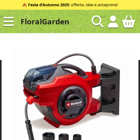
Salta
🍂
Festa d’Autunno 2025
: offerte, idee e anteprime!
al
contenuto
FloralGarden
ID