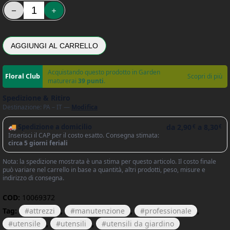
Forbici Erba e Arbusti con Batteria 3.6 V Lama Tagliaerba 70mm GC
AGGIUNGI AL CARRELLO
Acquistando questo prodotto in Garden
Scopri di più
maturerai
39 punti
.
Spedizione & Ritiro
Destinazione: PA – IT —
Modifica
🚚 Spedizione a domicilio
da
2,90
a
8,30
€
€
Inserisci il CAP per il costo esatto. Consegna stimata:
circa 5 giorni feriali
Nota: la spedizione mostrata è una stima per questo articolo. Il costo finale
può variare nel carrello in base a quantità, altri prodotti, peso, misure e
indirizzo di consegna.
COD:
10069372
Tag:
attrezzi
,
manutenzione
,
professionale
,
utensile
,
utensili
,
utensili da giardino