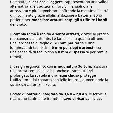
Compatte,
silenziose
e
leggere
, rappresentano una valida
alternativa alle tradizionali forbici manuali o alle
attrezzature più ingombranti, offrendo la massima libertà
di movimento grazie all’alimentazione a batteria. Sono
perfette per
modellare arbusti
,
cespugli
o
rifinire i bordi
del prato
.
Il
cambio lama è rapido e senza attrezzi
, grazie al pratico
meccanismo a pulsante. Le lame di alta qualità offrono
una larghezza di taglio di
70 mm per l’erba
e una
lunghezza di taglio di
110 mm per siepi e arbusti
, con
una capacità di taglio fino a
8 mm di spessore
per rami e
rametti.
Il design ergonomico con
impugnatura Softgrip
assicura
una presa comoda e salda anche durante utilizzi
prolungati. La
scatola ingranaggi chiusa
protegge
l’utilizzatore dal contatto con l’olio interno, aumentando la
sicurezza durante il lavoro.
Dotate di
batteria integrata da 3,6 V – 2,0 Ah
, le forbici si
ricaricano facilmente tramite il
cavo di ricarica incluso