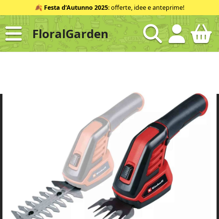
Salta
🍂
Festa d’Autunno 2025
: offerte, idee e anteprime!
al
contenuto
FloralGarden
ID