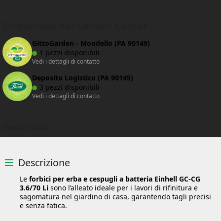
Disponibile nei Garden Center
GittoGarden - Mondello (PA 90149)
1 pezzi disponibili
Vedi i dettagli di contatto
Deposito Logistico (PA 90145)
3 pezzi disponibili
Vedi i dettagli di contatto
Descrizione
Descrizione
Le
forbici per erba e cespugli a batteria Einhell GC-CG
3.6/70 Li
sono l’alleato ideale per i lavori di rifinitura e
sagomatura nel giardino di casa, garantendo tagli precisi
e senza fatica.