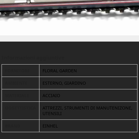
Informazioni aggiuntive
FORNITORE
FLORAL GARDEN
AMBIENTE
ESTERNO, GIARDINO
MATERIALE
ACCIAIO
OGGETTISTICA
ATTREZZI, STRUMENTI DI MANUTENIZONE,
UTENSILI
BRAND
EINHEL