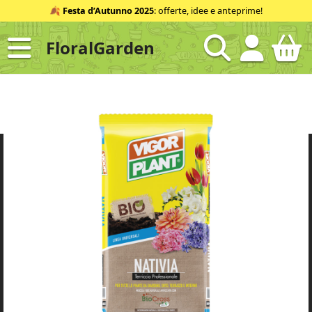
Salta
🍂
Festa d’Autunno 2025
: offerte, idee e anteprime!
al
contenuto
FloralGarden
ID