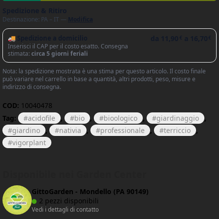
Spedizione & Ritiro
Destinazione: PA – IT —
Modifica
🚚 Spedizione a domicilio
da
11,90
a
16,70
€
€
Inserisci il CAP per il costo esatto. Consegna
stimata:
circa 5 giorni feriali
Nota: la spedizione mostrata è una stima per questo articolo. Il costo finale
può variare nel carrello in base a quantità, altri prodotti, peso, misure e
indirizzo di consegna.
COD:
10040478
Tag:
acidofile
,
bio
,
bioologico
,
giardinaggio
,
giardino
,
nativia
,
professionale
,
terriccio
,
vigorplant
Disponibile nei Garden Center
GittoGarden - Mondello (PA 90149)
2 pezzi disponibili
Vedi i dettagli di contatto