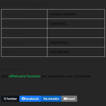
Informazioni aggiuntive
FORNITORE
FLORAL GARDEN
AMBIENTE
GIARDINO
LUNGHEZZA
TIPOLOGIA
UNIVERSALI
BRAND
VIGORPLANT
Recensioni
Devi
effettuare l’accesso
per pubblicare una recensione.
Condividi
Twitter
Facebook
LinkedIn
Email