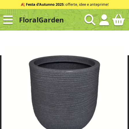
Salta
🍂
Festa d’Autunno 2025
: offerte, idee e anteprime!
al
contenuto
FloralGarden
ID