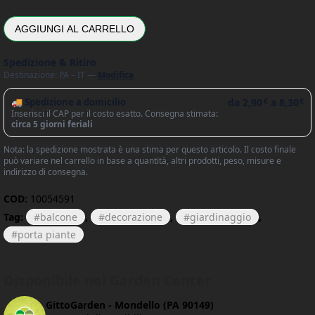
AGGIUNGI AL CARRELLO
Spedizione & Ritiro
Destinazione: PA – IT —
Modifica
🚚 Spedizione a domicilio
da
2,90
a
8,30
€
€
Inserisci il CAP per il costo esatto. Consegna stimata:
circa 5 giorni feriali
Nota: la spedizione mostrata è una stima per questo articolo. Il costo finale
può variare nel carrello in base a quantità, altri prodotti, peso, misure e
indirizzo di consegna.
COD:
10054591
Tag:
balcone
,
decorazione
,
giardinaggio
,
porta piante
Disponibile nei Garden Center
GittoGarden - Mondello (PA 90149)