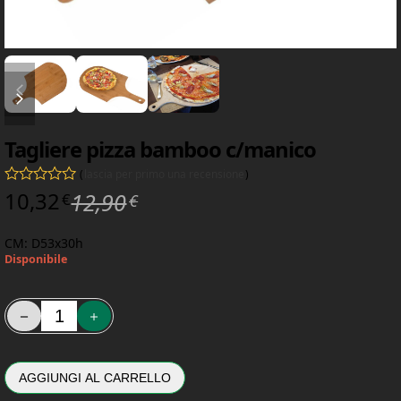
diapositiva precedente
diapositiva successiva
Tagliere pizza bamboo c/manico
(
lascia per primo una recensione
)
Il prezzo originale era: 12,
Il prezzo attuale è: 10,32€.
10,32
12,90
Valutato
0
su 5
€
€
CM: D53x30h
Disponibile
Tagliere pizza bamboo c/manico quantità
AGGIUNGI AL CARRELLO