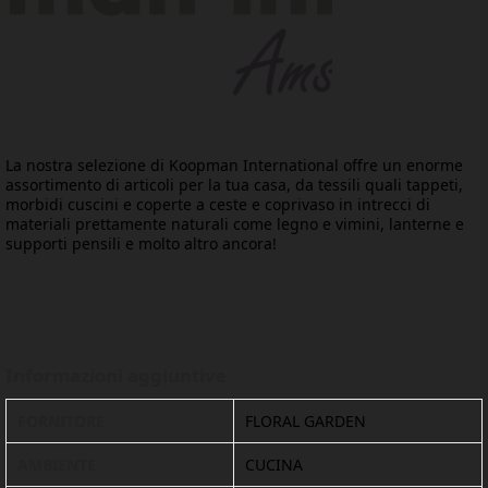
La nostra selezione di Koopman International offre un enorme
assortimento di articoli per la tua casa, da tessili quali tappeti,
morbidi cuscini e coperte a ceste e coprivaso in intrecci di
materiali prettamente naturali come legno e vimini, lanterne e
supporti pensili e molto altro ancora!
Informazioni aggiuntive
FORNITORE
FLORAL GARDEN
AMBIENTE
CUCINA