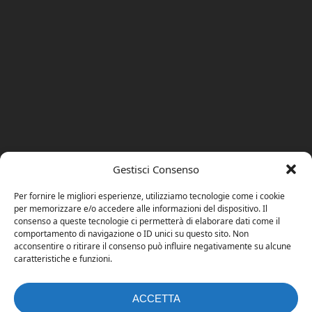
Gestisci Consenso
Per fornire le migliori esperienze, utilizziamo tecnologie come i cookie
per memorizzare e/o accedere alle informazioni del dispositivo. Il
consenso a queste tecnologie ci permetterà di elaborare dati come il
comportamento di navigazione o ID unici su questo sito. Non
acconsentire o ritirare il consenso può influire negativamente su alcune
caratteristiche e funzioni.
ACCETTA