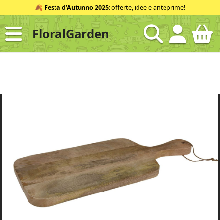
Salta
🍂
Festa d’Autunno 2025
: offerte, idee e anteprime!
al
contenuto
FloralGarden
ID