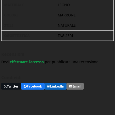
MATERIALE
LEGNO
COLORI
MARRONE
STILI
NATURALE
OGGETTISTICA
TAGLIERI
Recensioni
Devi
effettuare l’accesso
per pubblicare una recensione.
Condividi
Twitter
Facebook
LinkedIn
Email