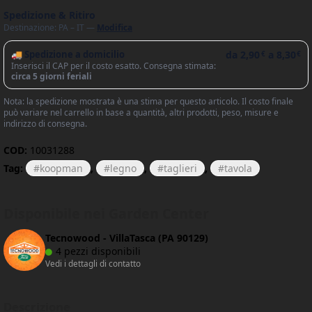
Spedizione & Ritiro
Destinazione: PA – IT —
Modifica
🚚 Spedizione a domicilio
da
2,90
a
8,30
€
€
Inserisci il CAP per il costo esatto. Consegna stimata:
circa 5 giorni feriali
Nota: la spedizione mostrata è una stima per questo articolo. Il costo finale
può variare nel carrello in base a quantità, altri prodotti, peso, misure e
indirizzo di consegna.
COD:
10031288
Tag:
koopman
,
legno
,
taglieri
,
tavola
Disponibile nei Garden Center
Tecnowood - VillaTasca (PA 90129)
4 pezzi disponibili
Vedi i dettagli di contatto
Descrizione