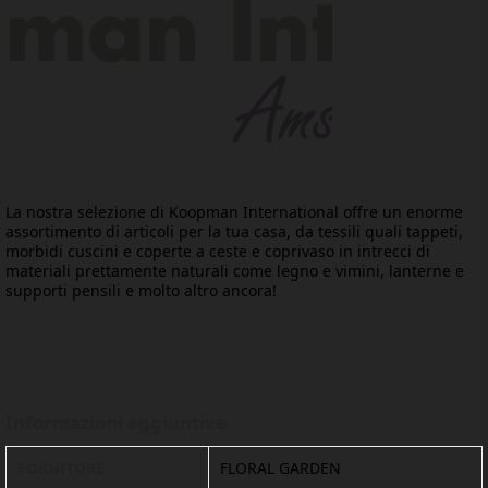
La nostra selezione di Koopman International offre un enorme
assortimento di articoli per la tua casa, da tessili quali tappeti,
morbidi cuscini e coperte a ceste e coprivaso in intrecci di
materiali prettamente naturali come legno e vimini, lanterne e
supporti pensili e molto altro ancora!
Informazioni aggiuntive
FORNITORE
FLORAL GARDEN