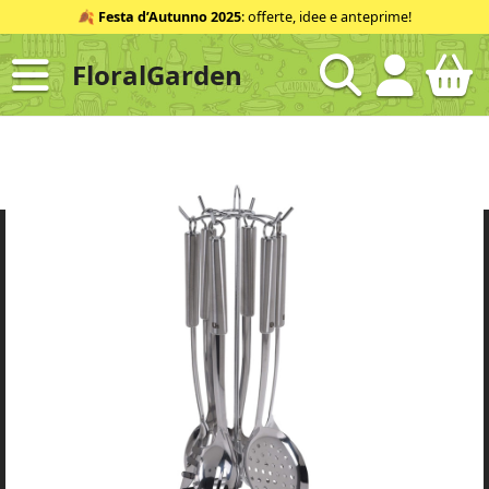
Salta
🍂
Festa d’Autunno 2025
: offerte, idee e anteprime!
al
contenuto
FloralGarden
ID