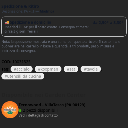
Spedizione & Ritiro
Destinazione: PA – IT —
Modifica
🚚 Spedizione a domicilio
da
2,90
a
8,30
€
€
Inserisci il CAP per il costo esatto. Consegna stimata:
circa 5 giorni feriali
Nota: la spedizione mostrata è una stima per questo articolo. Il costo finale
può variare nel carrello in base a quantità, altri prodotti, peso, misure e
indirizzo di consegna.
COD:
10031325
Tag:
acciaio
,
koopman
,
set
,
tavola
,
utensili da cucina
Disponibile nei Garden Center
Tecnowood - VillaTasca (PA 90129)
2 pezzi disponibili
Vedi i dettagli di contatto