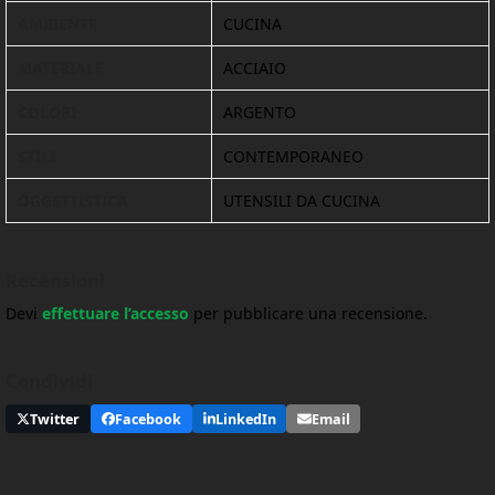
AMBIENTE
CUCINA
MATERIALE
ACCIAIO
COLORI
ARGENTO
STILI
CONTEMPORANEO
OGGETTISTICA
UTENSILI DA CUCINA
Recensioni
Devi
effettuare l’accesso
per pubblicare una recensione.
Condividi
Twitter
Facebook
LinkedIn
Email