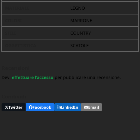
MATERIALE
LEGNO
COLORI
MARRONE
STILI
COUNTRY
OGGETTISTICA
SCATOLE
Recensioni
Devi
effettuare l’accesso
per pubblicare una recensione.
Condividi
Twitter
Facebook
LinkedIn
Email