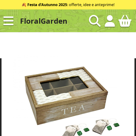
Salta
🍂
Festa d’Autunno 2025
: offerte, idee e anteprime!
al
contenuto
FloralGarden
ID