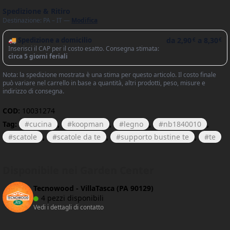
Spedizione & Ritiro
Destinazione: PA – IT —
Modifica
🚚 Spedizione a domicilio
da
2,90
a
8,30
€
€
Inserisci il CAP per il costo esatto. Consegna stimata:
circa 5 giorni feriali
Nota: la spedizione mostrata è una stima per questo articolo. Il costo finale
può variare nel carrello in base a quantità, altri prodotti, peso, misure e
indirizzo di consegna.
COD:
10031274
Tag:
cucina
,
koopman
,
legno
,
nb1840010
,
scatole
,
scatole da te
,
supporto bustine te
,
te
Disponibile nei Garden Center
Tecnowood - VillaTasca (PA 90129)
4 pezzi disponibili
Vedi i dettagli di contatto