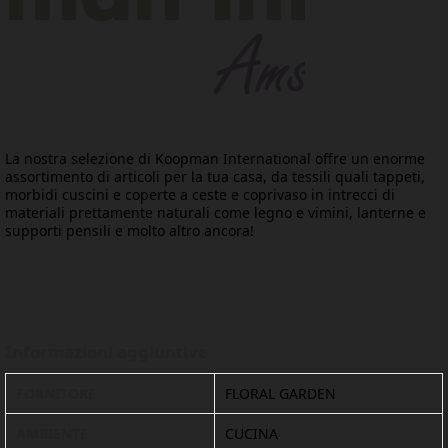
La nostra selezione di Koopman International offre un enorme
assortimento di articoli per la tua casa, da tessili quali tappeti,
morbidi cuscini e coperte a ceste e coprivaso in intrecci di
materiali prettamente naturali come legno e vimini, lanterne e
supporti pensili e molto altro ancora!
Informazioni aggiuntive
FORNITORE
FLORAL GARDEN
AMBIENTE
CUCINA