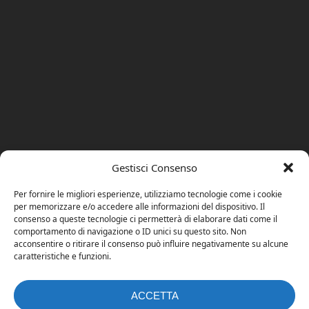
Gestisci Consenso
Per fornire le migliori esperienze, utilizziamo tecnologie come i cookie
per memorizzare e/o accedere alle informazioni del dispositivo. Il
consenso a queste tecnologie ci permetterà di elaborare dati come il
comportamento di navigazione o ID unici su questo sito. Non
acconsentire o ritirare il consenso può influire negativamente su alcune
caratteristiche e funzioni.
ACCETTA