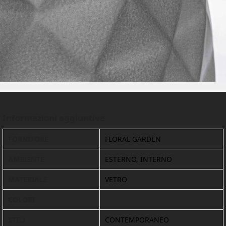
Informazioni aggiuntive
FORNITORE
FLORAL GARDEN
AMBIENTE
ESTERNO, INTERNO
MATERIALE
VETRO
COLORI
STILI
CONTEMPORANEO