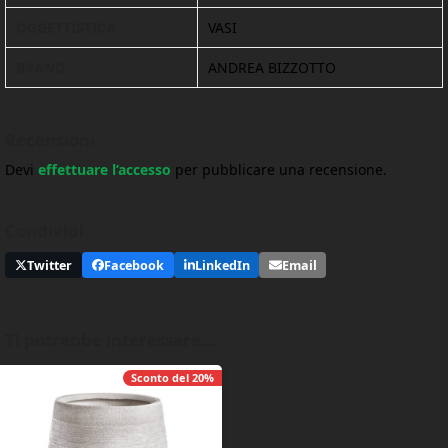
OGGETTISTICA
VASI
BRAND
ANDREA BIZZOTTO
Recensioni
Devi
effettuare l’accesso
per pubblicare una recensione.
Condividi
Twitter
Facebook
LinkedIn
Email
Ti potrebbe interessare…
Sconto del
20%