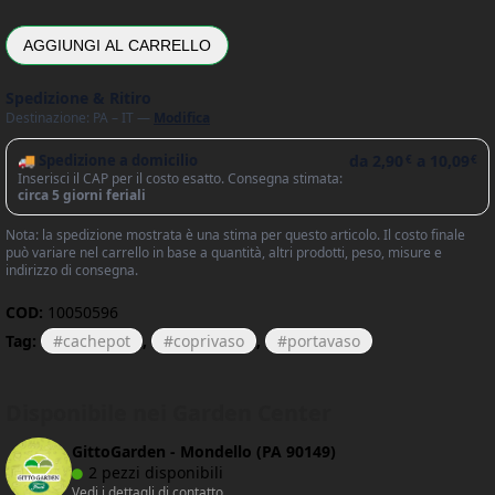
AGGIUNGI AL CARRELLO
Spedizione & Ritiro
Destinazione: PA – IT —
Modifica
🚚 Spedizione a domicilio
da
2,90
a
10,09
€
€
Inserisci il CAP per il costo esatto. Consegna stimata:
circa 5 giorni feriali
Nota: la spedizione mostrata è una stima per questo articolo. Il costo finale
può variare nel carrello in base a quantità, altri prodotti, peso, misure e
indirizzo di consegna.
COD:
10050596
Tag:
cachepot
,
coprivaso
,
portavaso
Disponibile nei Garden Center
GittoGarden - Mondello (PA 90149)
2 pezzi disponibili
Vedi i dettagli di contatto