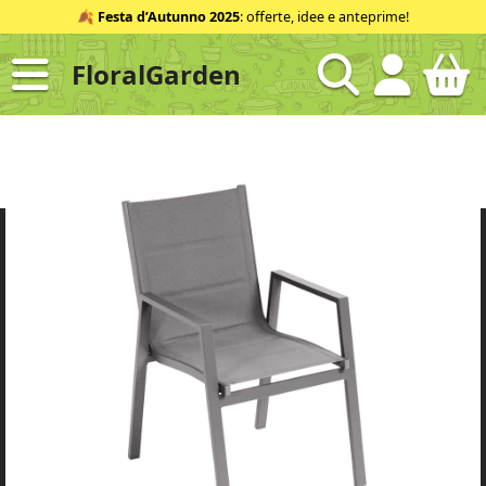
Salta
🍂
Festa d’Autunno 2025
: offerte, idee e anteprime!
al
contenuto
FloralGarden
ID