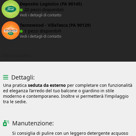
Deposito Logistico (PA 90145)
20 pezzi disponibili
Vedi i dettagli di contatto
Tecnowood - VillaTasca (PA 90129)
1 pezzi disponibili
Vedi i dettagli di contatto
Descrizione
Dettagli:
Una pratica
seduta da esterno
per completare con funzionalità
ed eleganza l’arredo del tuo balcone o giardino in stile
moderno e contemporaneo. Inoltre vi permetterà l’impilaggio
tra le sedie.
Manutenzione:
Si consiglia di pulire con un leggero detergente acquoso