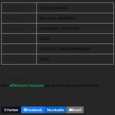
FORNITORE
FLORAL GARDEN
AMBIENTE
BALCONE, GIARDINO
MATERIALE
ALLUMINIO, TEXTILENE
COLORI
BEIGE
STILI
CLASSICO, CONTEMPORANEO
PRODOTTI
SEDIE
Recensioni
Devi
effettuare l’accesso
per pubblicare una recensione.
Condividi
Twitter
Facebook
LinkedIn
Email