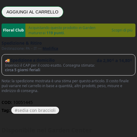
AGGIUNGI AL CARRELLO
Acquistando questo prodotto in Garden
Scopri di più
maturerai
119 punti
.
Spedizione & Ritiro
Destinazione: PA – IT —
Modifica
🚚 Spedizione a domicilio
da
2,90
a
14,80
€
€
Inserisci il CAP per il costo esatto. Consegna stimata:
circa 5 giorni feriali
Nota: la spedizione mostrata è una stima per questo articolo. Il costo finale
può variare nel carrello in base a quantità, altri prodotti, peso, misure e
indirizzo di consegna.
COD:
10051445
Tag:
sedia con braccioli
Disponibile nei Garden Center