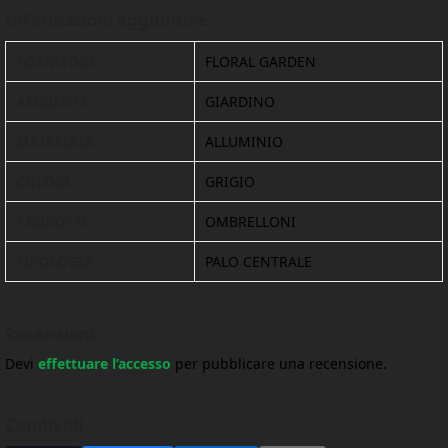
Informazioni aggiuntive
FORNITORE
FLORAL GARDEN
AMBIENTE
GIARDINO
MATERIALE
ALLUMINIO
COLORI
GRIGIO
PRODOTTI
OMBRELLONI
TIPOLOGIA
PALO CENTRALE
Recensioni
Devi
effettuare l’accesso
per pubblicare una recensione.
Condividi