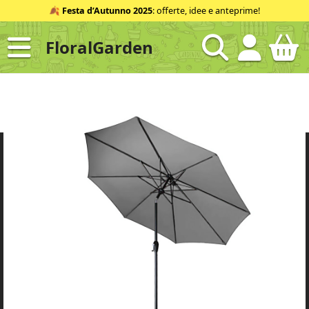
Salta
🍂
Festa d’Autunno 2025
: offerte, idee e anteprime!
al
contenuto
FloralGarden
ID