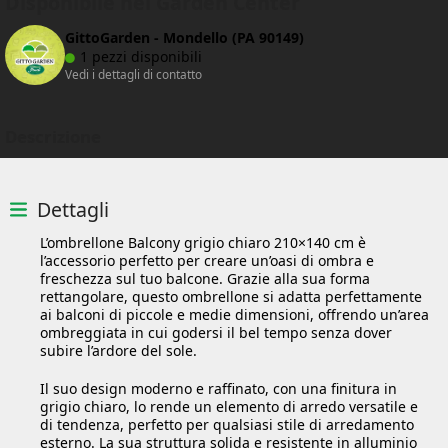
Disponibile nei Garden Center
GittoGarden - Mondello (PA 90149)
1 pezzi disponibili
Vedi i dettagli di contatto
Descrizione
Dettagli
L’ombrellone Balcony grigio chiaro 210×140 cm è
l’accessorio perfetto per creare un’oasi di ombra e
freschezza sul tuo balcone. Grazie alla sua forma
rettangolare, questo ombrellone si adatta perfettamente
ai balconi di piccole e medie dimensioni, offrendo un’area
ombreggiata in cui godersi il bel tempo senza dover
subire l’ardore del sole.
Il suo design moderno e raffinato, con una finitura in
grigio chiaro, lo rende un elemento di arredo versatile e
di tendenza, perfetto per qualsiasi stile di arredamento
esterno. La sua struttura solida e resistente in alluminio