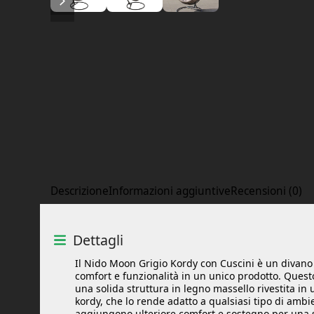
Descrizione
Informazioni aggiuntive
Recensioni (0)
Dettagli
Il Nido Moon Grigio Kordy con Cuscini è un divano 
comfort e funzionalità in un unico prodotto. Quest
una solida struttura in legno massello rivestita in
kordy, che lo rende adatto a qualsiasi tipo di ambie
aggiungono ulteriore comfort e sostegno per una s