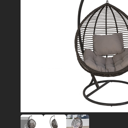
diapositiva precedente
diapositiva successiva