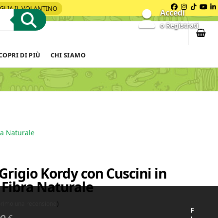
GLIA IL VOLANTINO
Facebook
Instagra
Tiktok
You
L
Accedi
o Registrati
COPRI DI PIÙ
CHI SIAMO
ra Naturale
rigio Kordy con Cuscini in
 Fibra Naturale
 primo una recensione
)
F
€