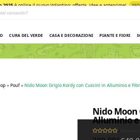
o 2025
è online il nuovo Volantino
: offerte, idee e anteprime!
SFO
 prodotti
NO
CURA DEL VERDE
CASA E DECORAZIONI
PIANTE E FIORI
S
hop
»
Pouf
»
Nido Moon Grigio Kordy con Cuscini in Alluminio e Fib
Nido Moon G
Alluminio e
(
lascia per
Valutato
0
su 5
€