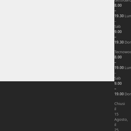
GittoGar
8.00
–
19.30
Lu
–
Sab
9.00
–
19.30
Do
Tecnowo
8.00
–
19.00
Lu
–
Sab
9.00
–
19.00
Do
Chiusi
il
15
Agosto,
il
25