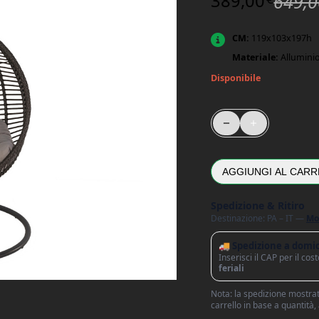
389,00
649,0
CM:
119x103x197h
Materiale:
Alluminio
Disponibile
Nido Moon Grigio Kord
AGGIUNGI AL CARR
Spedizione & Ritiro
Destinazione: PA – IT —
Mo
🚚 Spedizione a domic
Inserisci il CAP per il co
feriali
Nota: la spedizione mostrata
carrello in base a quantità,