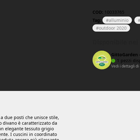
COD:
10033765
Tag:
alluminio
,
outdoor 2020
Disponibile ne
GittoGarden 
1 pezzi dis
Vedi i dettagli di
a due posti che unisce stile,
o divano è caratterizzato da
 un elegante tessuto grigio
nte. I cuscini in coordinato
eduta ancora più rilassante.