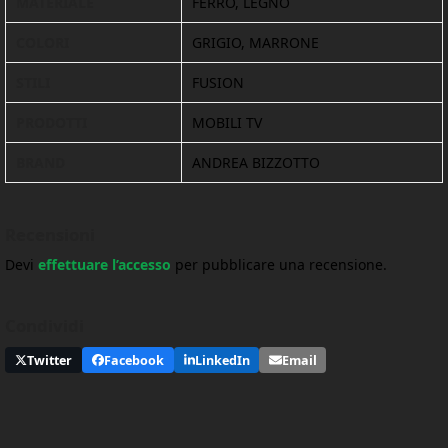
MATERIALE
FERRO, LEGNO
COLORI
GRIGIO, MARRONE
STILI
FUSION
PRODOTTI
MOBILI TV
BRAND
ANDREA BIZZOTTO
Recensioni
Devi
effettuare l’accesso
per pubblicare una recensione.
Condividi
Twitter
Facebook
LinkedIn
Email