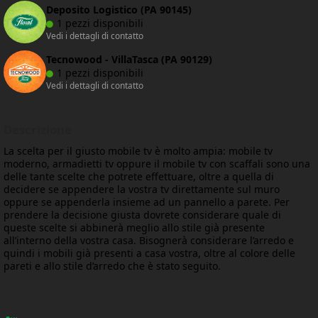
Deposito Logistico (PA 90145)
1 pezzi disponibili
Vedi i dettagli di contatto
Tecnowood - VillaTasca (PA 90129)
1 pezzi disponibili
Vedi i dettagli di contatto
Descrizione
La scelta per il giusto mobile tv è molto ampia: mobile tv
moderno, armadietti tv oppure il mobile tv con scaffali sono una
delle tante scelte che potrete effettuare, oltre a quella di
decidere se appendere la vostra tv direttamente sul muro
oppure se appenderla insieme ad un pannello a parete. Per
prendere la decisione giusta dovrete considerare quale di
queste scelte si abbinerà meglio allo stile già presente
all’interno della vostra casa. Bisognerà considerare l’arredo e
quindi i mobili già presenti a casa vostra, oltre al colore delle
pareti e allo stile d’arredo che è stato seguito.