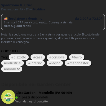
Spedizione & Ritiro
Destinazione: PA – IT —
Modifica
🚚 Spedizione a domicilio
da
2,90
a
72,80
€
€
Inserisci il CAP per il costo esatto. Consegna stimata:
circa 5 giorni feriali
Nota: la spedizione mostrata è una stima per questo articolo. Il costo finale
può variare nel carrello in base a quantità, altri prodotti, peso, misure e
indirizzo di consegna.
COD:
10039339
Tag:
bizzotto
,
casa
,
consolle
,
ferro
,
industrial
,
interno
,
legno
,
manchester
,
mobili tv
Disponibile nei Garden Center
GittoGarden - Mondello (PA 90149)
1 pezzi disponibili
Vedi i dettagli di contatto