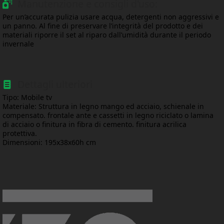
Manutenzione e consigli d'uso:
Per un’accurata pulizia usare acqua, detergenti non aggressivi e
un panno. Al fine di preservare l’integrità del prodotto e dei
materiali riporre il set al riparo dall’umidità durante il periodo
invernale
Dettagli ulteriori
Tipo: Mobile tv
Materiale: Struttura in legno mango ed acciaio, schienale in
compensato. frontale ante e cassetti in legno riciclato o lamina
di acciaio o finitura in fibra di cemento. finitura acrilica
protettiva.
Dimensioni: 195x38x60h cm