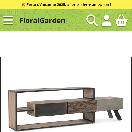
Salta
🍂
Festa d’Autunno 2025
: offerte, idee e anteprime!
al
contenuto
FloralGarden
ID