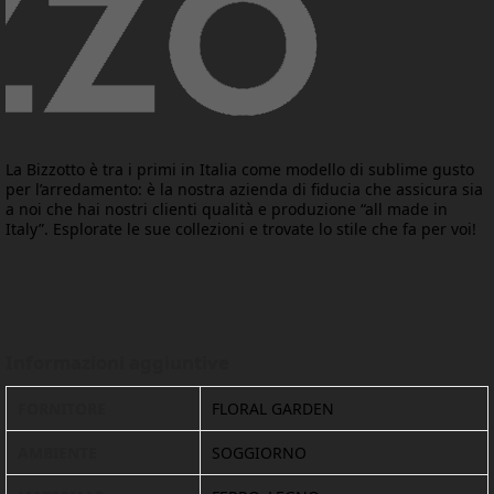
La Bizzotto è tra i primi in Italia come modello di sublime gusto
per l’arredamento: è la nostra azienda di fiducia che assicura sia
a noi che hai nostri clienti qualità e produzione “all made in
Italy”. Esplorate le sue collezioni e trovate lo stile che fa per voi!
Informazioni aggiuntive
FORNITORE
FLORAL GARDEN
AMBIENTE
SOGGIORNO