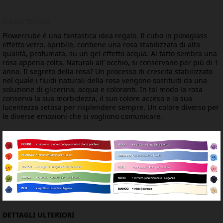
Descrizione
Flowercube è una fantastica idea regalo. Il cubo in plexiglass
effetto vetro, apribile, contiene una rosa stabilizzata di alta
qualità, profumata, su un gel effetto acqua. Al tatto sembra una
rosa appena colta. Naturali all’ occhio, si conservano per più di 1
anno. Il segreto della rosa? Un processo di crescita stabilizzato
nel quale i fluidi naturali della rosa vengono sostituiti da una
soluzione di glicerina, acqua e coloranti. In tal modo la rosa
conserva la sua morbidezza, il suo colore acceso e la sua
lucentezza setosa per risplendere sempre. Un colore diverso per
le diverse emozioni che si vogliono comunicare.
DETTAGLI ULTERIORI