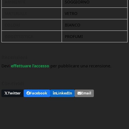
AMBIENTE
SOGGIORNO
MATERIALE
VETRO
COLORI
BIANCO
OGGETTISTICA
PROFUMI
Recensioni
Devi
effettuare l’accesso
per pubblicare una recensione.
Condividi
Twitter
Facebook
LinkedIn
Email