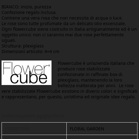
BIANCO: inizio, purezza
Confezione regalo inclusa.
Contiene una vera rosa che non necessita di acqua o luce.
Le rose sono tutte profumate da un delicato olio essenziale.
Ogni flowercube viene costruito in Italia artigianalmente ed è un
oggetto unico: non ci saranno mai due rose perfettamente
uguali.
Struttura: plexiglass
Dimensioni articolo: 4×4 cm
Flowercube è un’azienda italiana che
produce rose stabilizzate
confezionate in raffinate box di
plexiglass, mantenendo la loro
bellezza inalterata per anni. Le rose
vere stabilizzate Flowercube esistono in diversi colori e significati
e rappresentano, per questo, un’ottima ed originale idee regalo.
Informazioni aggiuntive
FORNITORE
FLORAL GARDEN