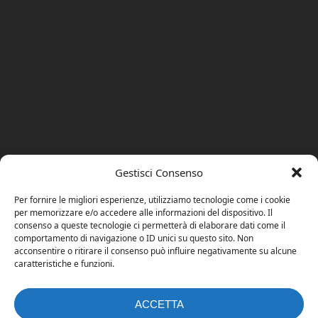
Gestisci Consenso
Per fornire le migliori esperienze, utilizziamo tecnologie come i cookie
per memorizzare e/o accedere alle informazioni del dispositivo. Il
consenso a queste tecnologie ci permetterà di elaborare dati come il
comportamento di navigazione o ID unici su questo sito. Non
acconsentire o ritirare il consenso può influire negativamente su alcune
caratteristiche e funzioni.
ACCETTA