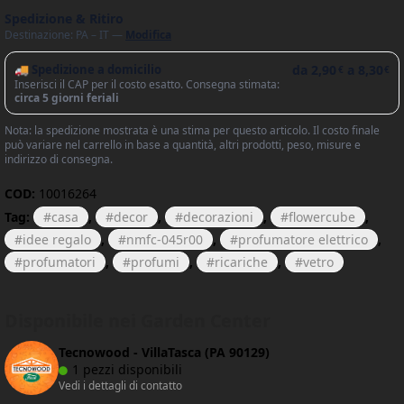
Spedizione & Ritiro
Destinazione: PA – IT —
Modifica
🚚 Spedizione a domicilio
da
2,90
a
8,30
€
€
Inserisci il CAP per il costo esatto. Consegna stimata:
circa 5 giorni feriali
Nota: la spedizione mostrata è una stima per questo articolo. Il costo finale
può variare nel carrello in base a quantità, altri prodotti, peso, misure e
indirizzo di consegna.
COD:
10016264
Tag:
casa
,
decor
,
decorazioni
,
flowercube
,
idee regalo
,
nmfc-045r00
,
profumatore elettrico
,
profumatori
,
profumi
,
ricariche
,
vetro
Disponibile nei Garden Center
Tecnowood - VillaTasca (PA 90129)
1 pezzi disponibili
Vedi i dettagli di contatto