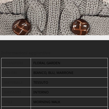
Informazioni aggiuntive
FORNITORE
FLORAL GARDEN
COLORI
BIANCO, BLU, MARRONE
MATERIALE
TESSUTO
AMBIENTE
INTERNO
STILI
MORNING WALK