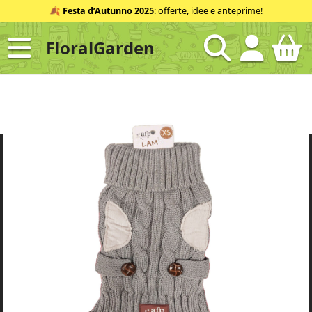
Salta
🍂
Festa d’Autunno 2025
: offerte, idee e anteprime!
al
contenuto
FloralGarden
ID