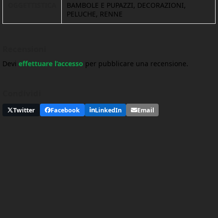
OGGETTISTICA
BAMBOLE E PUPAZZI, DECORAZIONI,
PELUCHE, RENNE
Recensioni
Devi
effettuare l’accesso
per pubblicare una recensione.
Condividi
Twitter
Facebook
LinkedIn
Email