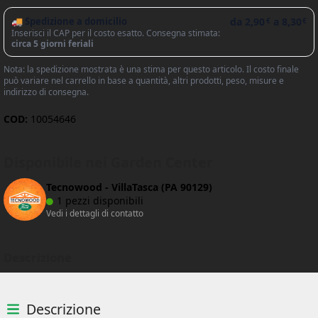
🚚 Spedizione a domicilio
da
2,90
a
8,30
€
€
Inserisci il CAP per il costo esatto. Consegna stimata:
circa 5 giorni feriali
Nota: la spedizione mostrata è una stima per questo articolo. Il costo finale
può variare nel carrello in base a quantità, altri prodotti, peso, misure e
indirizzo di consegna.
COD:
10054646
Disponibile nei Garden Center
Tecnowood - VillaTasca (PA 90129)
1 pezzi disponibili
Vedi i dettagli di contatto
Descrizione
Descrizione