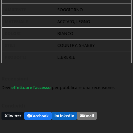
AMBIENTE
SOGGIORNO
MATERIALE
ACCIAIO, LEGNO
COLORI
BIANCO
STILI
COUNTRY, SHABBY
PRODOTTI
LIBRERIE
Recensioni
Devi
effettuare l’accesso
per pubblicare una recensione.
Condividi
Twitter
Facebook
LinkedIn
Email