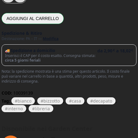
AGGIUNGI AL CARRELLO
Spedizione & Ritiro
Destinazione: PA – IT —
Modifica
🚚 Spedizione a domicilio
da
2,90
a
18,02
€
€
Inserisci il CAP per il costo esatto. Consegna stimata:
circa 5 giorni feriali
Nota: la spedizione mostrata è una stima per questo articolo. Il costo finale
può variare nel carrello in base a quantità, altri prodotti, peso, misure e
indirizzo di consegna.
COD:
10039139
Tag:
bianco
,
bizzotto
,
casa
,
decapato
,
interno
,
libreria
Disponibile nei Garden Center