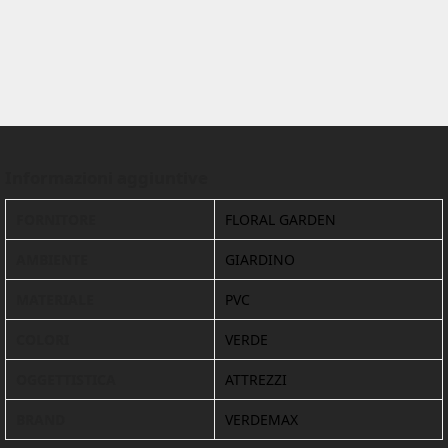
Informazioni aggiuntive
FORNITORE
FLORAL GARDEN
AMBIENTE
GIARDINO
MATERIALE
PVC
COLORI
VERDE
OGGETTISTICA
ATTREZZI
BRAND
VERDEMAX