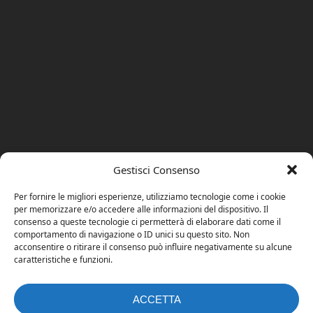
Gestisci Consenso
Per fornire le migliori esperienze, utilizziamo tecnologie come i cookie
per memorizzare e/o accedere alle informazioni del dispositivo. Il
consenso a queste tecnologie ci permetterà di elaborare dati come il
comportamento di navigazione o ID unici su questo sito. Non
acconsentire o ritirare il consenso può influire negativamente su alcune
caratteristiche e funzioni.
ACCETTA