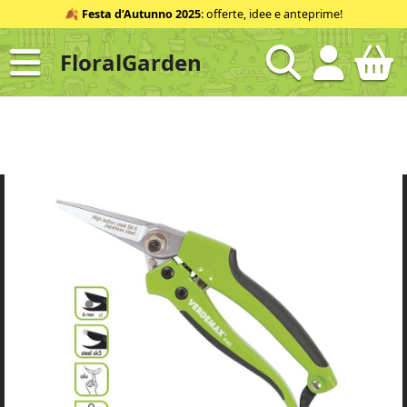
Salta
🍂
Festa d’Autunno 2025
: offerte, idee e anteprime!
al
contenuto
FloralGarden
ID