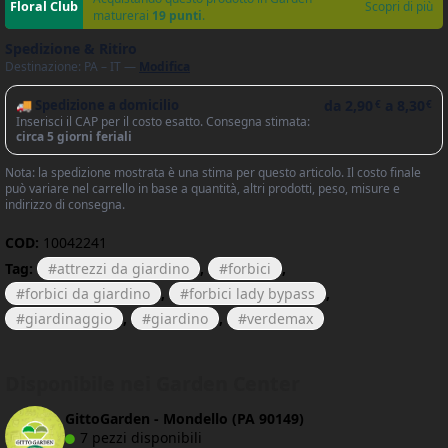
Scopri di più
maturerai
19 punti
.
Spedizione & Ritiro
Destinazione: PA – IT —
Modifica
🚚 Spedizione a domicilio
da
2,90
a
8,30
€
€
Inserisci il CAP per il costo esatto. Consegna stimata:
circa 5 giorni feriali
Nota: la spedizione mostrata è una stima per questo articolo. Il costo finale
può variare nel carrello in base a quantità, altri prodotti, peso, misure e
indirizzo di consegna.
COD:
10042241
Tag:
attrezzi da giardino
,
forbici
,
forbici da giardino
,
forbici lady bypass
,
giardinaggio
,
giardino
,
verdemax
Disponibile nei Garden Center
GittoGarden - Mondello (PA 90149)
7 pezzi disponibili