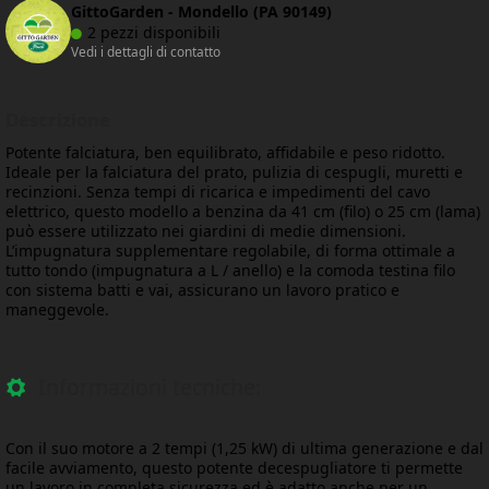
GittoGarden - Mondello (PA 90149)
2 pezzi disponibili
Vedi i dettagli di contatto
Descrizione
Potente falciatura, ben equilibrato, affidabile e peso ridotto.
Ideale per la falciatura del prato, pulizia di cespugli, muretti e
recinzioni. Senza tempi di ricarica e impedimenti del cavo
elettrico, questo modello a benzina da 41 cm (filo) o 25 cm (lama)
può essere utilizzato nei giardini di medie dimensioni.
L’impugnatura supplementare regolabile, di forma ottimale a
tutto tondo (impugnatura a L / anello) e la comoda testina filo
con sistema batti e vai, assicurano un lavoro pratico e
maneggevole.
Informazioni tecniche:
Con il suo motore a 2 tempi (1,25 kW) di ultima generazione e dal
facile avviamento, questo potente decespugliatore ti permette
un lavoro in completa sicurezza ed è adatto anche per un