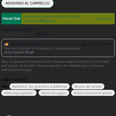
AGGIUNGI AL CARRELLO
Acquistando questo prodotto in Garden
Scopri di più
maturerai
249 punti
.
Spedizione & Ritiro
Destinazione: PA – IT —
Modifica
🚚 Spedizione a domicilio
da
2,90
a
27,89
€
€
Inserisci il CAP per il costo esatto. Consegna stimata:
circa 5 giorni feriali
Nota: la spedizione mostrata è una stima per questo articolo. Il costo finale
può variare nel carrello in base a quantità, altri prodotti, peso, misure e
indirizzo di consegna.
COD:
10045857
Tag:
attrezzi da giardino a batteria
,
cura del prato
,
decespugliatori
,
giardinaggio
,
manutenzione prato
Disponibile nei Garden Center