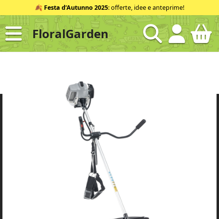
Salta
🍂
Festa d’Autunno 2025
: offerte, idee e anteprime!
al
contenuto
FloralGarden
ID