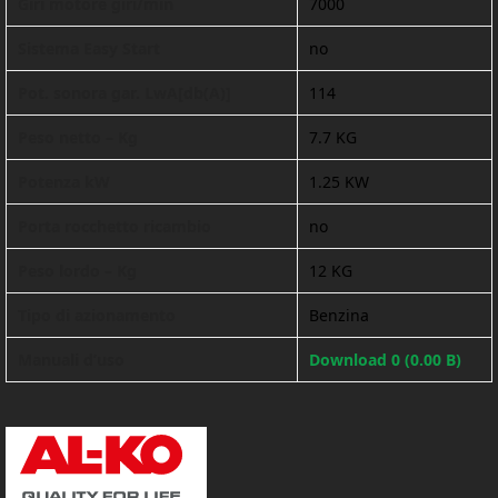
Giri motore giri/min
7000
Sistema Easy Start
no
Pot. sonora gar. LwA[db(A)]
114
Peso netto – Kg
7.7 KG
Potenza kW
1.25 KW
Porta rocchetto ricambio
no
Peso lordo – Kg
12 KG
Tipo di azionamento
Benzina
Manuali d’uso
Download 0 (0.00 B)