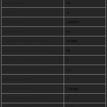
Avvio elettrico
no
Primer
si
Linea prodotto
Comfort
Albero diviso
no
Diametro dell’albero – mm
26 MM
Liv. press.sonora LpA[dB(A)]
98
Incertezza KpA[dB(A)]
2
Capacità serbatoio carb.litri
1 L
Valore K (m/s^2)
1
Tipo di motore
2 tempi
Numero cilindri motore
1