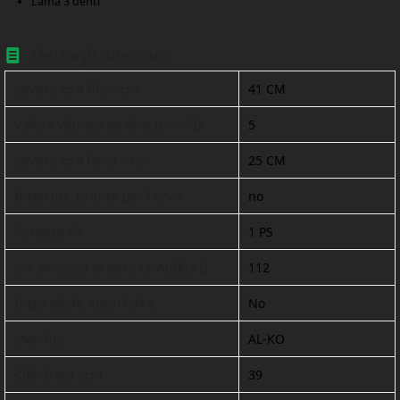
Lama 3 denti
Dettagli ulteriori:
Lavoro con filo – cm
41 CM
Valore vibrazione ahw (m/s^2)
5
Lavoro con lama – cm
25 CM
Interrutt. pronto per l’avvio
no
Potenza CV
1 PS
Liv. potenza sonora LwA[db(A)]
112
Disponibile Autochoke
No
Marchio
AL-KO
Cilindrata ccm
39