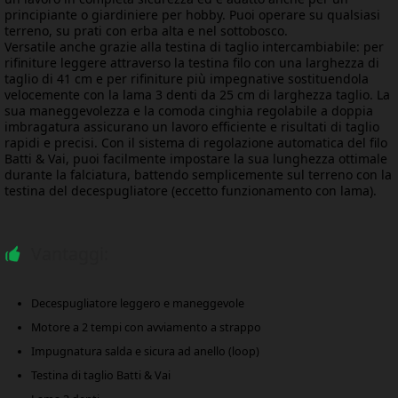
principiante o giardiniere per hobby. Puoi operare su qualsiasi
terreno, su prati con erba alta e nel sottobosco.
Versatile anche grazie alla testina di taglio intercambiabile: per
rifiniture leggere attraverso la testina filo con una larghezza di
taglio di 41 cm e per rifiniture più impegnative sostituendola
velocemente con la lama 3 denti da 25 cm di larghezza taglio. La
sua maneggevolezza e la comoda cinghia regolabile a doppia
imbragatura assicurano un lavoro efficiente e risultati di taglio
rapidi e precisi. Con il sistema di regolazione automatica del filo
Batti & Vai, puoi facilmente impostare la sua lunghezza ottimale
durante la falciatura, battendo semplicemente sul terreno con la
testina del decespugliatore (eccetto funzionamento con lama).
Vantaggi:
Decespugliatore leggero e maneggevole
Motore a 2 tempi con avviamento a strappo
Impugnatura salda e sicura ad anello (loop)
Testina di taglio Batti & Vai