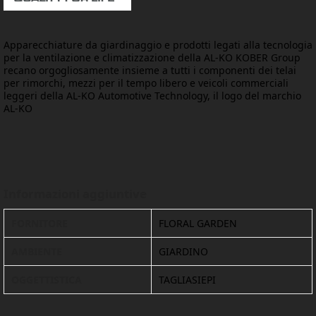
Apparecchiature da giardinaggio e prodotti legati alla tecnologia
per la ventilazione e climatizzazione della AL-KO KOBER Group
recano orgogliosamente insieme a tutti i componenti dei telai
per rimorchi, mezzi per il tempo libero e veicoli commerciali
leggeri della AL-KO Automotive Technology, il logo del marchio
AL-KO
Informazioni aggiuntive
FORNITORE
FLORAL GARDEN
AMBIENTE
GIARDINO
OGGETTISTICA
TAGLIASIEPI