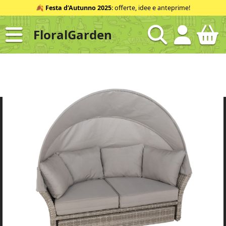
Salta
🍂
Festa d’Autunno 2025
: offerte, idee e anteprime!
al
contenuto
FloralGarden
ID