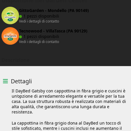
Disponibile nei Garden Center
GittoGarden - Mondello (PA 90149)
1 pezzi disponibili
Vedi i dettagli di contatto
Tecnowood - VillaTasca (PA 90129)
1 pezzi disponibili
Vedi i dettagli di contatto
Descrizione
Dettagli
Il DayBed Gatsby con cappottina in fibra grigio e cuscini è
un’opzione di arredamento elegante e versatile per la tua
casa. La sua struttura robusta è realizzata con materiali di
alta qualità, che garantiscono una lunga durata e
resistenza.
La cappottina in fibra grigio dona al DayBed un tocco di
stile sofisticato, mentre i cuscini inclusi ne aumentano il