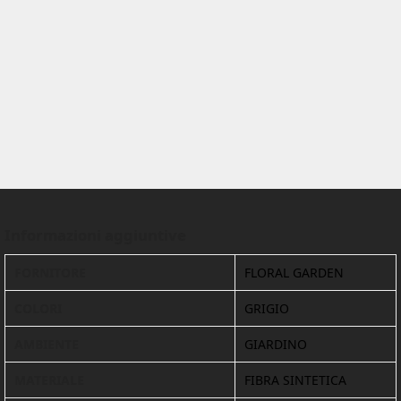
Informazioni aggiuntive
FORNITORE
FLORAL GARDEN
COLORI
GRIGIO
AMBIENTE
GIARDINO
MATERIALE
FIBRA SINTETICA