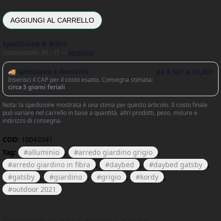
AGGIUNGI AL CARRELLO
Spedizione & Ritiro
Destinazione: PA – IT —
Modifica
🚚 Spedizione a domicilio
da
2,90
a
92,80
€
€
Inserisci il CAP per il costo esatto. Consegna stimata:
circa 5 giorni feriali
Nota: la spedizione mostrata è una stima per questo articolo. Il costo finale
può variare nel carrello in base a quantità, altri prodotti, peso, misure e
indirizzo di consegna.
COD:
10042041
Tag:
alluminio
,
arredo giardino grigio
,
arredo giardino in fibra
,
daybed
,
daybed gatsby
,
gatsby
,
giardino
,
grigio
,
kordy
,
outdoor 2021