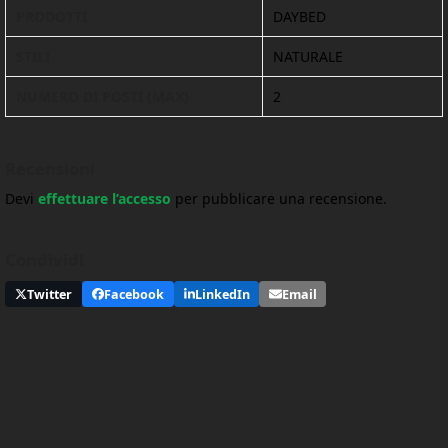
PRODOTTI
DAYBED
STILI
NATURALE
NUMERO DI POSTI (MAX)
2
Recensioni
Devi
effettuare l’accesso
per pubblicare una recensione.
Condividi
Twitter
Facebook
LinkedIn
Email