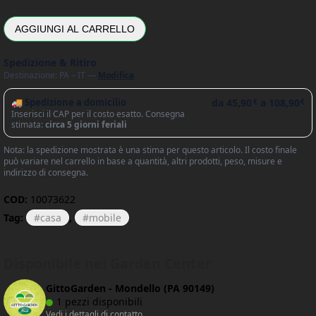
AGGIUNGI AL CARRELLO
Spedizione & Ritiro
Destinazione: PA – IT —
Modifica
🚚 Spedizione a domicilio
da
45,90
a
108,90
€
€
Inserisci il CAP per il costo esatto. Consegna
stimata:
circa 5 giorni feriali
Nota: la spedizione mostrata è una stima per questo articolo. Il costo finale
può variare nel carrello in base a quantità, altri prodotti, peso, misure e
indirizzo di consegna.
COD:
10073622
Tag:
casa
,
mobile
Disponibile nei Garden Center
GittoGarden - Mondello (PA 90149)
1 pezzi disponibili
Vedi i dettagli di contatto