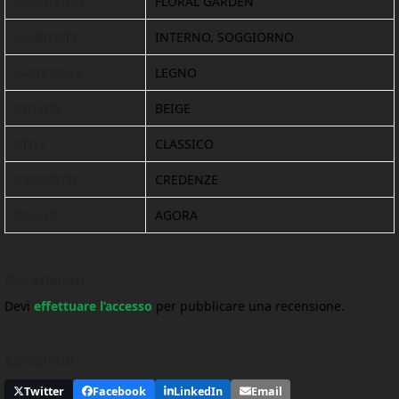
FORNITORE
FLORAL GARDEN
AMBIENTE
INTERNO, SOGGIORNO
MATERIALE
LEGNO
COLORI
BEIGE
STILI
CLASSICO
PRODOTTI
CREDENZE
BRAND
AGORA
Recensioni
Devi
effettuare l’accesso
per pubblicare una recensione.
Condividi
Twitter
Facebook
LinkedIn
Email