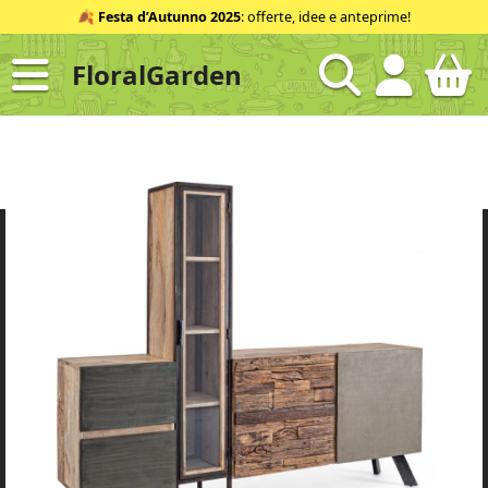
Salta
🍂
Festa d’Autunno 2025
: offerte, idee e anteprime!
al
contenuto
FloralGarden
ID