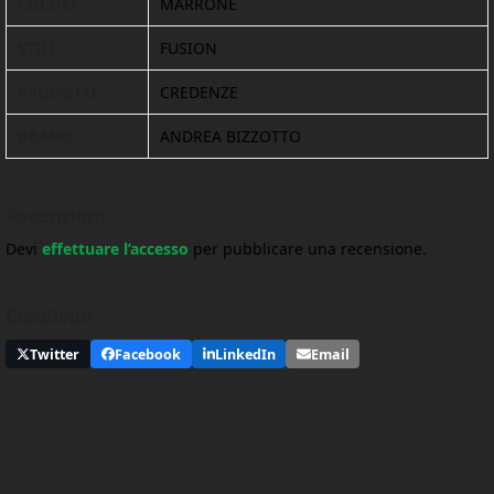
COLORI
MARRONE
STILI
FUSION
PRODOTTI
CREDENZE
BRAND
ANDREA BIZZOTTO
Recensioni
Devi
effettuare l’accesso
per pubblicare una recensione.
Condividi
Twitter
Facebook
LinkedIn
Email