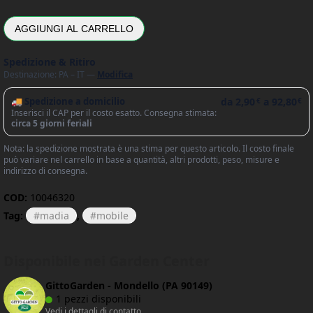
AGGIUNGI AL CARRELLO
Spedizione & Ritiro
Destinazione: PA – IT —
Modifica
🚚 Spedizione a domicilio
da
2,90
a
92,80
€
€
Inserisci il CAP per il costo esatto. Consegna stimata:
circa 5 giorni feriali
Nota: la spedizione mostrata è una stima per questo articolo. Il costo finale
può variare nel carrello in base a quantità, altri prodotti, peso, misure e
indirizzo di consegna.
COD:
10046320
Tag:
madia
,
mobile
Disponibile nei Garden Center
GittoGarden - Mondello (PA 90149)
1 pezzi disponibili
Vedi i dettagli di contatto