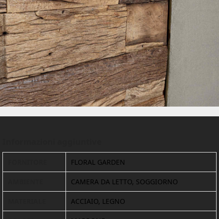
Informazioni aggiuntive
FORNITORE
FLORAL GARDEN
AMBIENTE
CAMERA DA LETTO, SOGGIORNO
MATERIALE
ACCIAIO, LEGNO