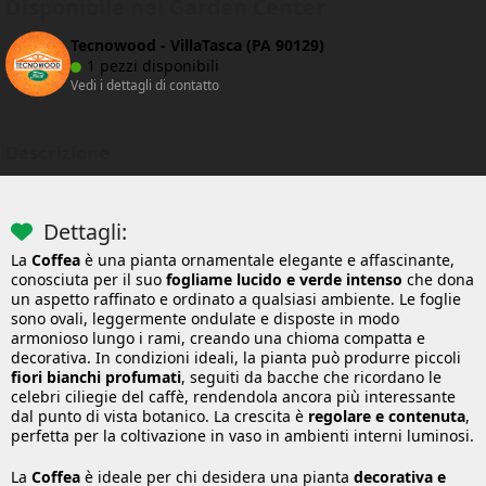
Disponibile nei Garden Center
Tecnowood - VillaTasca (PA 90129)
1 pezzi disponibili
Vedi i dettagli di contatto
Descrizione
Dettagli:
La
Coffea
è una pianta ornamentale elegante e affascinante,
conosciuta per il suo
fogliame lucido e verde intenso
che dona
un aspetto raffinato e ordinato a qualsiasi ambiente. Le foglie
sono ovali, leggermente ondulate e disposte in modo
armonioso lungo i rami, creando una chioma compatta e
decorativa. In condizioni ideali, la pianta può produrre piccoli
fiori bianchi profumati
, seguiti da bacche che ricordano le
celebri ciliegie del caffè, rendendola ancora più interessante
dal punto di vista botanico. La crescita è
regolare e contenuta
,
perfetta per la coltivazione in vaso in ambienti interni luminosi.
La
Coffea
è ideale per chi desidera una pianta
decorativa e