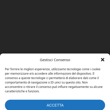
Gestisci Consenso
Per fornire le migliori esperienze, utilizziamo tecnologie come i cookie
per memorizzare e/o accedere alle informazioni del dispositivo. Il
consenso a queste tecnologie ci permetterà di elaborare dati come il
comportamento di navigazione o ID unici su questo sito. Non
acconsentire o ritirare il consenso può influire negativamente su alcune
caratteristiche e funzioni.
ACCETTA