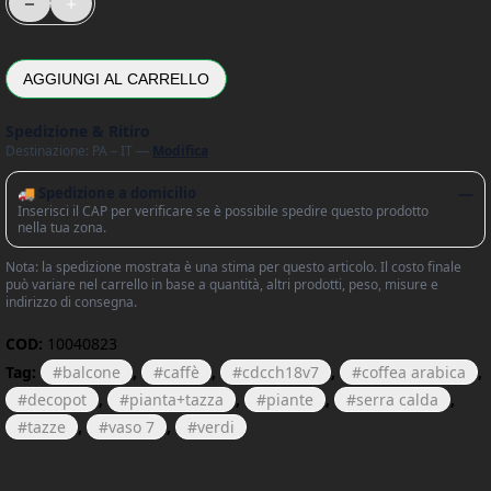
AGGIUNGI AL CARRELLO
Spedizione & Ritiro
Destinazione: PA – IT —
Modifica
🚚 Spedizione a domicilio
—
Inserisci il CAP per verificare se è possibile spedire questo prodotto
nella tua zona.
Nota: la spedizione mostrata è una stima per questo articolo. Il costo finale
può variare nel carrello in base a quantità, altri prodotti, peso, misure e
indirizzo di consegna.
COD:
10040823
Tag:
balcone
,
caffè
,
cdcch18v7
,
coffea arabica
,
decopot
,
pianta+tazza
,
piante
,
serra calda
,
tazze
,
vaso 7
,
verdi