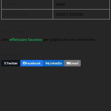
PIANTE
VERDI
OGGETTISTICA
TAZZE E TAZZINE
Recensioni
Devi
effettuare l’accesso
per pubblicare una recensione.
Condividi
Twitter
Facebook
LinkedIn
Email