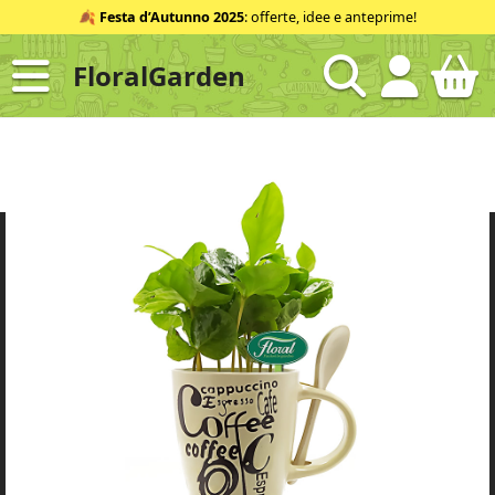
Salta
🍂
Festa d’Autunno 2025
: offerte, idee e anteprime!
al
contenuto
FloralGarden
ID