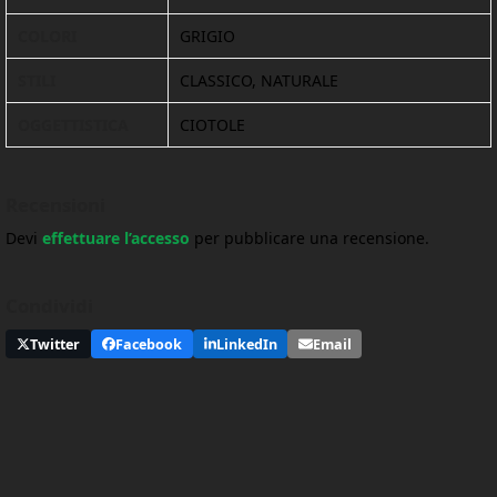
COLORI
GRIGIO
STILI
CLASSICO, NATURALE
OGGETTISTICA
CIOTOLE
Recensioni
Devi
effettuare l’accesso
per pubblicare una recensione.
Condividi
Twitter
Facebook
LinkedIn
Email