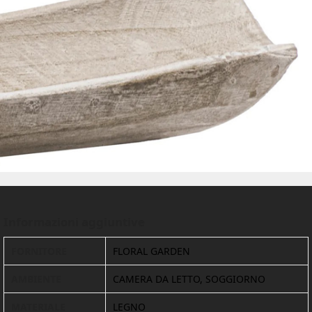
Informazioni aggiuntive
FORNITORE
FLORAL GARDEN
AMBIENTE
CAMERA DA LETTO, SOGGIORNO
MATERIALE
LEGNO