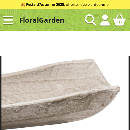
Salta
🍂
Festa d’Autunno 2025
: offerte, idee e anteprime!
al
contenuto
FloralGarden
ID