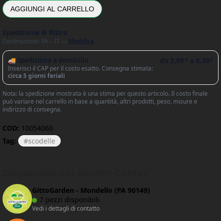
AGGIUNGI AL CARRELLO
Spedizione & Ritiro
Destinazione: PA – IT —
Modifica
🚚 Spedizione a domicilio
da
2,90
a
8,30
€
€
Inserisci il CAP per il costo esatto. Consegna stimata:
circa 5 giorni feriali
Nota: la spedizione mostrata è una stima per questo articolo. Il costo finale
può variare nel carrello in base a quantità, altri prodotti, peso, misure e
indirizzo di consegna.
COD:
10054060
Tag:
scodelle
Disponibile nei Garden Center
GittoGarden - Mondello (PA 90149)
7 pezzi disponibili
Vedi i dettagli di contatto