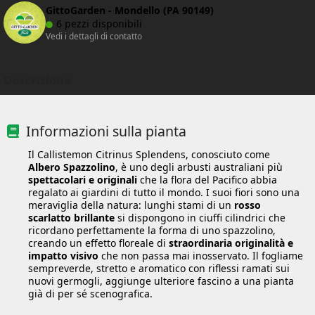
GittoGarden - Mondello (PA 90149)
6 pezzi disponibili
Vedi i dettagli di contatto
Descrizione
Informazioni sulla pianta
Il Callistemon Citrinus Splendens, conosciuto come
Albero Spazzolino
, è uno degli arbusti australiani più
spettacolari e originali
che la flora del Pacifico abbia
regalato ai giardini di tutto il mondo. I suoi fiori sono una
meraviglia della natura: lunghi stami di un
rosso
scarlatto brillante
si dispongono in ciuffi cilindrici che
ricordano perfettamente la forma di uno spazzolino,
creando un effetto floreale di
straordinaria originalità e
impatto visivo
che non passa mai inosservato. Il fogliame
sempreverde, stretto e aromatico con riflessi ramati sui
nuovi germogli, aggiunge ulteriore fascino a una pianta
già di per sé scenografica.