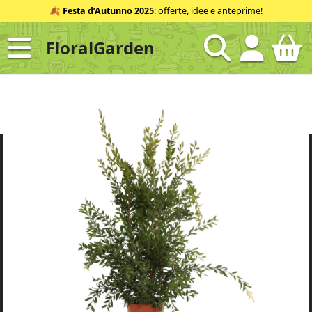
Salta
🍂
Festa d’Autunno 2025
: offerte, idee e anteprime!
al
contenuto
FloralGarden
ID