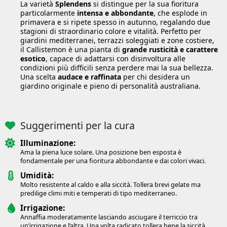
La varietà
Splendens
si distingue per la sua fioritura
particolarmente
intensa e abbondante
, che esplode in
primavera e si ripete spesso in autunno, regalando due
stagioni di straordinario colore e vitalità. Perfetto per
giardini mediterranei, terrazzi soleggiati e zone costiere,
il Callistemon è una pianta di
grande rusticità e carattere
esotico
, capace di adattarsi con disinvoltura alle
condizioni più difficili senza perdere mai la sua bellezza.
Una scelta
audace e raffinata
per chi desidera un
giardino originale e pieno di personalità australiana.
Suggerimenti per la cura
Illuminazione:
Ama la piena luce solare. Una posizione ben esposta è
fondamentale per una fioritura abbondante e dai colori vivaci.
Umidità:
Molto resistente al caldo e alla siccità. Tollera brevi gelate ma
predilige climi miti e temperati di tipo mediterraneo.
Irrigazione:
Annaffia moderatamente lasciando asciugare il terriccio tra
un’irrigazione e l’altra. Una volta radicato tollera bene la siccità.