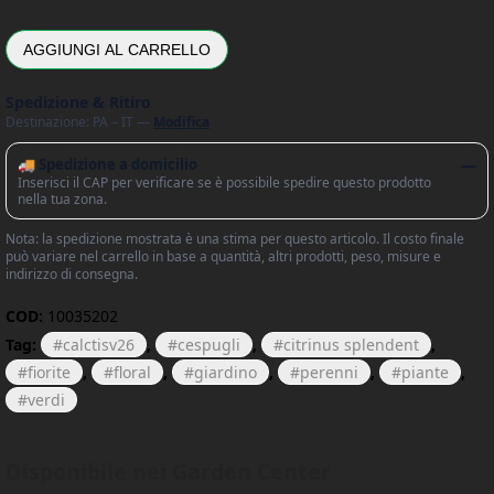
AGGIUNGI AL CARRELLO
Spedizione & Ritiro
Destinazione: PA – IT —
Modifica
🚚 Spedizione a domicilio
—
Inserisci il CAP per verificare se è possibile spedire questo prodotto
nella tua zona.
Nota: la spedizione mostrata è una stima per questo articolo. Il costo finale
può variare nel carrello in base a quantità, altri prodotti, peso, misure e
indirizzo di consegna.
COD:
10035202
Tag:
calctisv26
,
cespugli
,
citrinus splendent
,
fiorite
,
floral
,
giardino
,
perenni
,
piante
,
verdi
Disponibile nei Garden Center