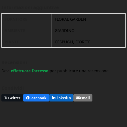
Informazioni aggiuntive
FORNITORE
FLORAL GARDEN
AMBIENTE
GIARDINO
PIANTE
CESPUGLI, FIORITE
Recensioni
Devi
effettuare l’accesso
per pubblicare una recensione.
Condividi
Twitter
Facebook
LinkedIn
Email