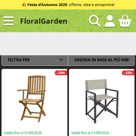
Salta
🍂
Festa d’Autunno 2025
: offerte, idee e anteprime!
al
contenuto
FloralGarden
ID
FILTRA PER
-20%
-33%
Valida fino al 31/08/2026
Valida fino al 31/08/2026