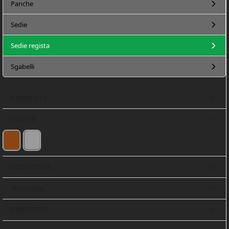
Panche
Sedie
Sedie regista
Sgabelli
AMBIENTE
COLORI
MARRONE
GRIGIO
(1)
(1)
FORNITORE
Materiale
PRODOTTI