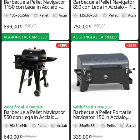
Barbecue a Pellet Navigator
Barbecue a Pellet Navigator
1150 con Lega in Acciaio –
850 con Lega in Acciaio – Pit
Pit Boss
Boss
135x60x56h
Pellet
Acciaio
135x60x56h
Pellet
Acciaio
899,00
1.500,00
750,00
1.250,00
€
€
Il prezzo originale era: 1.500,00€.
Il prezzo attuale è: 899,00€.
Il prezzo originale e
Il prezzo attuale è: 
AGGIUNGI AL CARRELLO
AGGIUNGI AL CARRELLO
-420€
-221€
Valida fino al 31/08/2026
Valida fino al 31/08/2026
Barbecue a Pellet Navigator
Barbecue a Pellet Portatile
550 con Lega in Acciaio,
Navigator 150 in Acciaio,
Ghisa e Porcellana – Pit Boss
Ghisa e Porcellana – Pit Boss
98x54x64h
Pellet
Acciaio, Ghisa e Porcellana
35x65x35h
Pellet
Acciaio,
640,00
1.060,00
339,00
560,00
€
€
Il prezzo originale era: 1.060,00€.
Il prezzo attuale è: 640,00€.
Il prezzo originale er
Il prezzo attuale è: 3