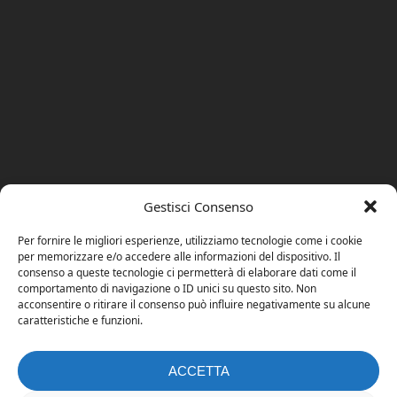
Gestisci Consenso
Per fornire le migliori esperienze, utilizziamo tecnologie come i cookie
per memorizzare e/o accedere alle informazioni del dispositivo. Il
consenso a queste tecnologie ci permetterà di elaborare dati come il
comportamento di navigazione o ID unici su questo sito. Non
acconsentire o ritirare il consenso può influire negativamente su alcune
caratteristiche e funzioni.
ACCETTA