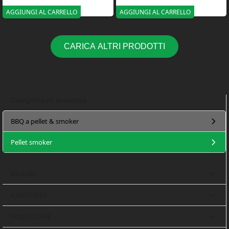
AGGIUNGI AL CARRELLO
AGGIUNGI AL CARRELLO
CARICA ALTRI PRODOTTI
Categorie in evidenza
BBQ a pellet & smoker
Pellet smoker
BRAND
AMBIENTE
FORNITORE