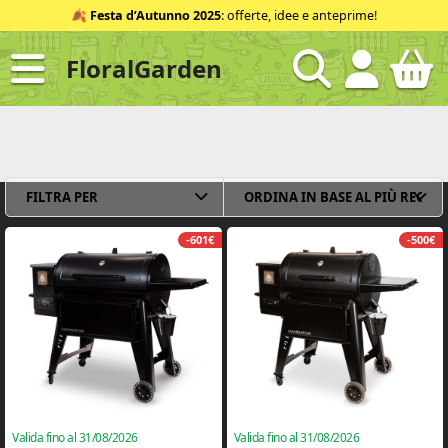
Salta
🍂
Festa d’Autunno 2025
: offerte, idee e anteprime!
al
contenuto
FloralGarden
ID
FILTRA PER
-601€
-500€
Valida fino al 31/08/2026
Valida fino al 31/08/2026