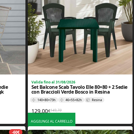
Valida fino al 31/08/2026
edie
Set Balcone Scab Tavolo Elle 80×80 + 2 Sedie
gk
con Braccioli Verde Bosco in Resina
140×80×73h
46×55×82h
Resina
129,00
149,70
€
,80€.
.
Il prezzo originale era: 149,70€.
Il prezzo attuale è: 129,00€.
AGGIUNGI AL CARRELLO
-60€