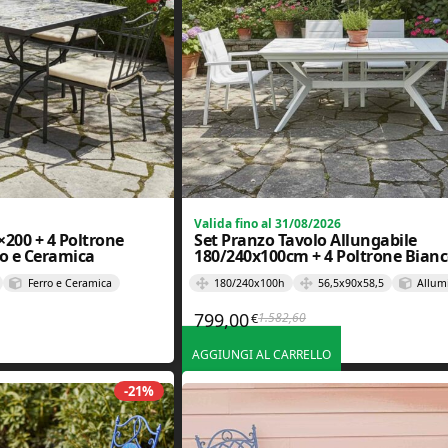
Valida fino al 31/08/2026
×200 + 4 Poltrone
Set Pranzo Tavolo Allungabile
ro e Ceramica
180/240x100cm + 4 Poltrone Bianc
Alluminio e Textilene
Ferro e Ceramica
180/240x100h
56,5x90x58,5
Allumi
799,00
1.582,60
€
iginale era: 918,60€.
tuale è: 459,00€.
Il prezzo originale era: 1.
Il prezzo attuale è: 799,00
AGGIUNGI AL CARRELLO
-21%