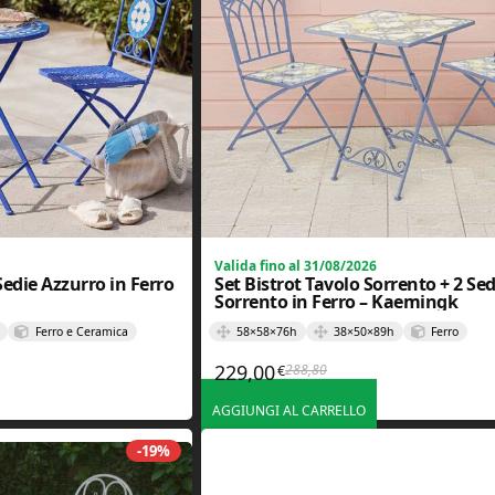
Valida fino al 31/08/2026
 Sedie Azzurro in Ferro
Set Bistrot Tavolo Sorrento + 2 Sed
Sorrento in Ferro – Kaemingk
Ferro e Ceramica
58×58×76h
38×50×89h
Ferro
229,00
288,80
€
iginale era: 338,80€.
tuale è: 269,00€.
Il prezzo originale era: 288
Il prezzo attuale è: 229,00€
AGGIUNGI AL CARRELLO
-19%