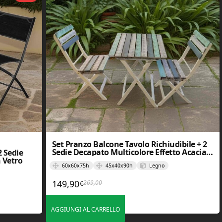
Set Pranzo Balcone Tavolo Richiudibile + 2
Sedie Decapato Multicolore Effetto Acacia
2 Sedie
in Legno
n Vetro
60x60x75h
45x40x90h
Legno
149,90
269,00
€
Il prezzo originale era: 269,00€.
Il prezzo attuale è: 149,90€.
,00€.
.
AGGIUNGI AL CARRELLO