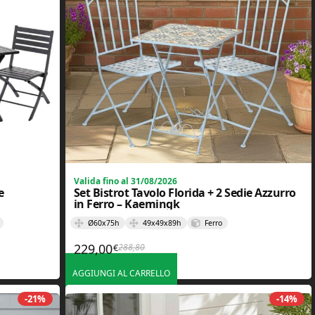
Valida fino al 31/08/2026
e
Set Bistrot Tavolo Florida + 2 Sedie Azzurro
in Ferro – Kaemingk
Ø60x75h
49x49x89h
Ferro
229,00
288,80
€
,00€.
.
Il prezzo originale era: 288,80€.
Il prezzo attuale è: 229,00€.
AGGIUNGI AL CARRELLO
-21%
-14%