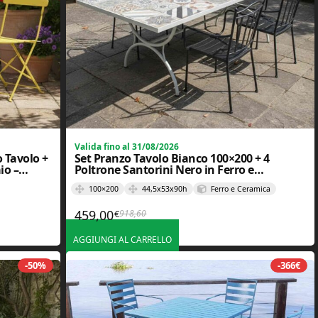
Valida fino al 31/08/2026
o Tavolo +
Set Pranzo Tavolo Bianco 100×200 + 4
io –
Poltrone Santorini Nero in Ferro e
Ceramica
100×200
44,5x53x90h
Ferro e Ceramica
459,00
918,60
€
,00€.
.
Il prezzo originale era: 918,60€.
Il prezzo attuale è: 459,00€.
AGGIUNGI AL CARRELLO
-50%
-366€