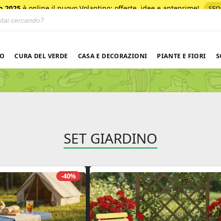
o 2025
è online il nuovo Volantino
: offerte, idee e anteprime!
SFO
 prodotti
NO
CURA DEL VERDE
CASA E DECORAZIONI
PIANTE E FIORI
S
SET GIARDINO
-40%