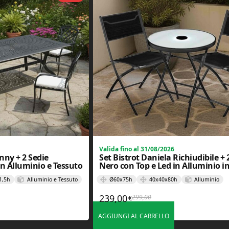
Valida fino al 31/08/2026
nny + 2 Sedie
Set Bistrot Daniela Richiudibile + 
in Alluminio e Tessuto
Nero con Top e Led in Alluminio i
1,5h
Alluminio e Tessuto
Ø60x75h
40x40x80h
Alluminio
239,00
299,00
€
originale era: 1.663,00€.
attuale è: 999,00€.
Il prezzo originale era: 299
Il prezzo attuale è: 239,00€
AGGIUNGI AL CARRELLO