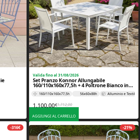
Valida fino al 31/08/2026
ie
Set Pranzo Konnor Allungabile
160/110x160x77,5h + 4 Poltrone Bianco in
Alluminio e Textilene – Bizzotto
160/110x160x77,5h
56x60x88h
Alluminio e Textilen
1.100,00
1.712,00
€
,80€.
.
Il prezzo originale era: 1.712,00€.
Il prezzo attuale è: 1.100,00€.
AGGIUNGI AL CARRELLO
-316€
-21%