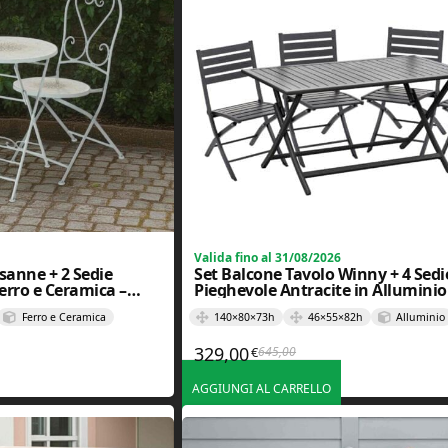
Valida fino al 31/08/2026
usanne + 2 Sedie
Set Balcone Tavolo Winny + 4 Sedi
erro e Ceramica –
Pieghevole Antracite in Alluminio
Ferro e Ceramica
140×80×73h
46×55×82h
Alluminio
329,00
645,00
€
iginale era: 318,80€.
tuale è: 259,00€.
Il prezzo originale era: 645
Il prezzo attuale è: 329,00€
AGGIUNGI AL CARRELLO