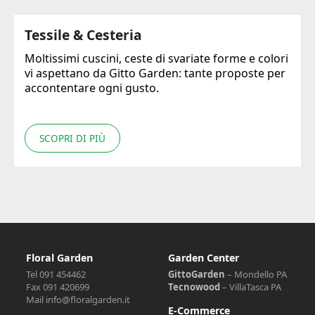
Tessile & Cesteria
Moltissimi cuscini, ceste di svariate forme e colori
vi aspettano da Gitto Garden: tante proposte per
accontentare ogni gusto.
SCOPRI DI PIÙ
Floral Garden
Garden Center
Tel 091 454462
GittoGarden
– Mondello PA
Fax 091 420699
Tecnowood
– VillaTasca PA
Mail info@floralgarden.it
E-Commerce