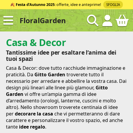
Salta
🍂
Festa d’Autunno 2025
: offerte, idee e anteprime!
SFOGLIA
al
contenuto
FloralGarden
ID
Casa & Decor
Tantissime idee per esaltare l’anima dei
tuoi spazi
Casa & Decor: dove tutto racchiude immaginazione e
praticità. Da
Gitto Garden
troverete tutto il
necessario per arredare e abbellire la vostra casa. Dai
design più lineari alle linee più glamour,
Gitto
Garden
vi offre un’ampia gamma di idee
d’arredamento (orologi, lanterne, cuscini e molto
altro). Nello showroom troverete centinaia di idee
per
decorare la casa
che vi permetteranno di dare
carattere e personalizzare il vostro spazio, ed anche
tante
idee regalo
.