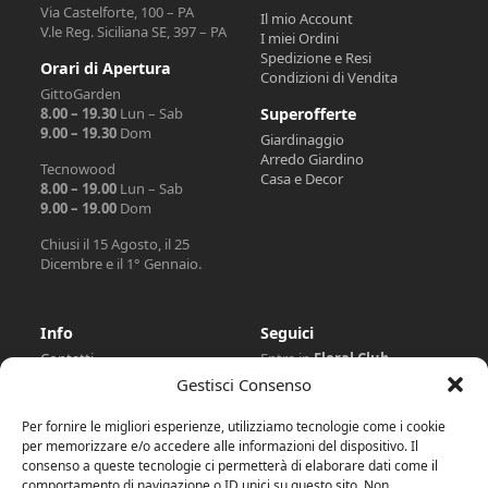
Via Castelforte, 100 – PA
Il mio Account
V.le Reg. Siciliana SE, 397 – PA
I miei Ordini
Spedizione e Resi
Orari di Apertura
Condizioni di Vendita
GittoGarden
8.00 – 19.30
Lun – Sab
Superofferte
9.00 – 19.30
Dom
Giardinaggio
Arredo Giardino
Tecnowood
Casa e Decor
8.00 – 19.00
Lun – Sab
9.00 – 19.00
Dom
Chiusi il 15 Agosto, il 25
Dicembre e il 1° Gennaio.
Info
Seguici
Contatti
Entra in
Floral Club
Dove trovarci
Iscriviti alla
Newsletter
Gestisci Consenso
Superofferte
Rimani Collegato
Servizi
Per fornire le migliori esperienze, utilizziamo tecnologie come i cookie
Lavora con noi
per memorizzare e/o accedere alle informazioni del dispositivo. Il
Facebook
Instagram
Tiktok
Floral Club
consenso a queste tecnologie ci permetterà di elaborare dati come il
Floral GiftCard
comportamento di navigazione o ID unici su questo sito. Non