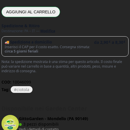
AGGIUNGI AL CARRELLO
Spedizione & Ritiro
Destinazione: PA – IT —
Modifica
🚚 Spedizione a domicilio
da
2,90
a
8,30
€
€
Inserisci il CAP per il costo esatto. Consegna stimata:
circa 5 giorni feriali
Nota: la spedizione mostrata è una stima per questo articolo. Il costo finale
può variare nel carrello in base a quantità, altri prodotti, peso, misure e
indirizzo di consegna.
COD:
10046099
Tag:
ciotola
Disponibile nei Garden Center
GittoGarden - Mondello (PA 90149)
3 pezzi disponibili
Vedi i dettagli di contatto