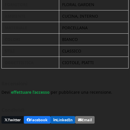
FORNITORE
FLORAL GARDEN
AMBIENTE
CUCINA, INTERNO
MATERIALE
PORCELLANA
COLORI
BIANCO
STILI
CLASSICO
OGGETTISTICA
CIOTOLE, PIATTI
Recensioni
Devi
effettuare l’accesso
per pubblicare una recensione.
Condividi
Twitter
Facebook
LinkedIn
Email