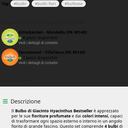
Tag:
bulbi
,
bulbi fiori
,
bulbose
Disponibile nei Garden Center
GittoGarden - Mondello (PA 90149)
6 pezzi disponibili
Vedi i dettagli di contatto
Tecnowood - VillaTasca (PA 90129)
1 pezzi disponibili
Vedi i dettagli di contatto
Descrizione
Descrizione
Il
Bulbo di Giacinto Hyacinthus Bestseller
è apprezzato
per le sue
fioriture profumate
e dai
colori intensi
, capaci
di trasformare ogni spazio esterno o interno in un angolo
fiorito di grande fascino. Questo set comprende
4 bulbi
di