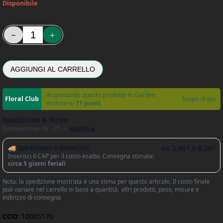
Disponibile
X4 Bulbo Hyacinthus Bestseller (Giacinto) - Kapiteyn quantità
AGGIUNGI AL CARRELLO
Acquistando questo prodotto in Garden
Scopri di più
maturerai
11 punti
.
Spedizione & Ritiro
Destinazione: PA – IT —
Modifica
🚚 Spedizione a domicilio
da
2,90
a
8,30
€
€
Inserisci il CAP per il costo esatto. Consegna stimata:
circa 5 giorni feriali
Nota: la spedizione mostrata è una stima per questo articolo. Il costo finale
può variare nel carrello in base a quantità, altri prodotti, peso, misure e
indirizzo di consegna.
COD:
10065170