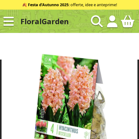
Salta
🍂
Festa d’Autunno 2025
: offerte, idee e anteprime!
al
contenuto
FloralGarden
ID