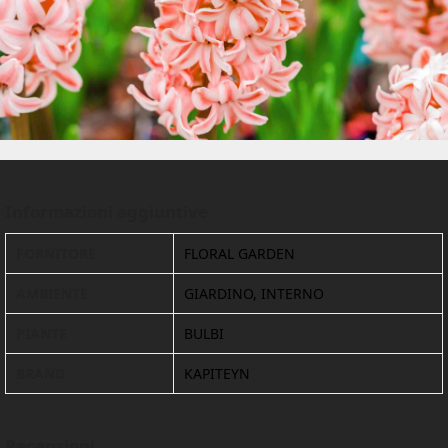
Informazioni aggiuntive
FORNITORE
FLORAL GARDEN
AMBIENTE
GIARDINO, INTERNO
PIANTE
BULBI
BRAND
KAPITEYN
Recensioni