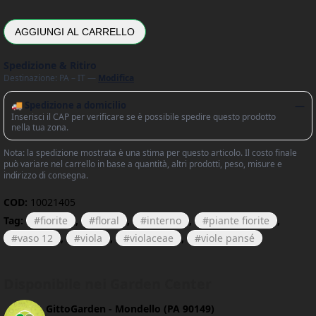
AGGIUNGI AL CARRELLO
Spedizione & Ritiro
Destinazione: PA – IT —
Modifica
🚚 Spedizione a domicilio
—
Inserisci il CAP per verificare se è possibile spedire questo prodotto
nella tua zona.
Nota: la spedizione mostrata è una stima per questo articolo. Il costo finale
può variare nel carrello in base a quantità, altri prodotti, peso, misure e
indirizzo di consegna.
COD:
10021405
Tag:
fiorite
,
floral
,
interno
,
piante fiorite
,
vaso 12
,
viola
,
violaceae
,
viole pansé
Disponibile nei Garden Center
GittoGarden - Mondello (PA 90149)