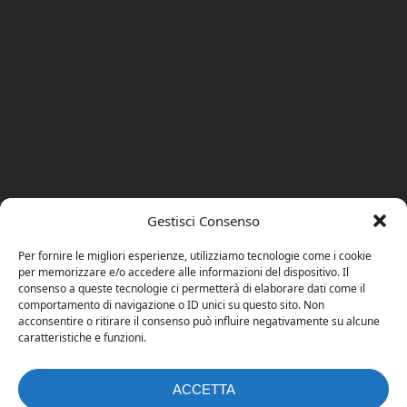
Gestisci Consenso
Per fornire le migliori esperienze, utilizziamo tecnologie come i cookie
per memorizzare e/o accedere alle informazioni del dispositivo. Il
consenso a queste tecnologie ci permetterà di elaborare dati come il
comportamento di navigazione o ID unici su questo sito. Non
acconsentire o ritirare il consenso può influire negativamente su alcune
caratteristiche e funzioni.
ACCETTA