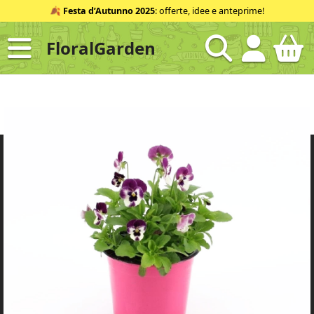
Salta
🍂
Festa d’Autunno 2025
: offerte, idee e anteprime!
al
contenuto
FloralGarden
ID