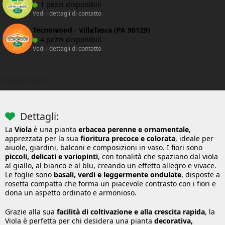
1 pezzi disponibili
Vedi i dettagli di contatto
Tecnowood - VillaTasca (PA 90129)
4 pezzi disponibili
Vedi i dettagli di contatto
Descrizione
Dettagli:
La
Viola
è una pianta
erbacea perenne e ornamentale
,
apprezzata per la sua
fioritura precoce e colorata
, ideale per
aiuole, giardini, balconi e composizioni in vaso. I fiori sono
piccoli, delicati e variopinti
, con tonalità che spaziano dal viola
al giallo, al bianco e al blu, creando un effetto allegro e vivace.
Le foglie sono
basali, verdi e leggermente ondulate
, disposte a
rosetta compatta che forma un piacevole contrasto con i fiori e
dona un aspetto ordinato e armonioso.
Grazie alla sua
facilità di coltivazione e alla crescita rapida
, la
Viola è perfetta per chi desidera una pianta
decorativa,