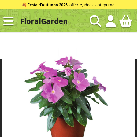
Salta
🍂
Festa d’Autunno 2025
: offerte, idee e anteprime!
al
contenuto
FloralGarden
ID