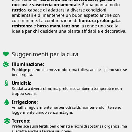
rocciosi
e
vasetteria ornamentale
. È una pianta molto
rustica
, capace di adattarsi a diverse condizioni
ambientali e di mantenere un buon aspetto anche con
cure minime. La combinazione di
fioritura prolungata
,
resistenza
e
bassa manutenzione
la rende una scelta
ideale per chi desidera una pianta affidabile e decorativa.
Suggerimenti per la cura
Illuminazione:
Predilige posizioni in mezz’ombra, ma tollera anche il pieno sole se
ben irrigata.
Umidità:
Si adatta a diversi climi, ma preferisce ambienti temperati e non
troppo secchi.
Irrigazione:
Annaffia regolarmente nei periodi caldi, mantenendo il terreno
leggermente umido senza ristagni.
Terreno:
Preferisce suoli fertili, ben drenati e ricchi di sostanza organica, ma
si adatta anche a terreni più poveri.