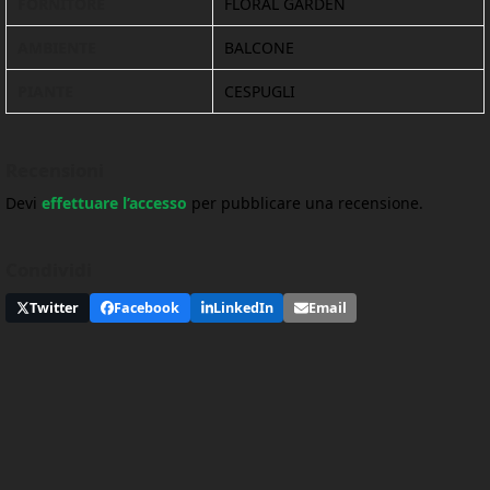
FORNITORE
FLORAL GARDEN
AMBIENTE
BALCONE
PIANTE
CESPUGLI
Recensioni
Devi
effettuare l’accesso
per pubblicare una recensione.
Condividi
Twitter
Facebook
LinkedIn
Email