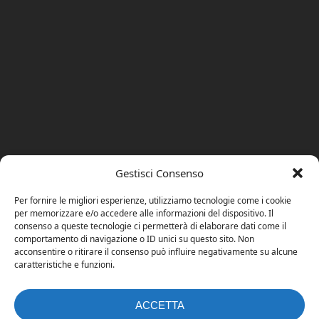
Gestisci Consenso
Per fornire le migliori esperienze, utilizziamo tecnologie come i cookie
per memorizzare e/o accedere alle informazioni del dispositivo. Il
consenso a queste tecnologie ci permetterà di elaborare dati come il
comportamento di navigazione o ID unici su questo sito. Non
acconsentire o ritirare il consenso può influire negativamente su alcune
caratteristiche e funzioni.
ACCETTA