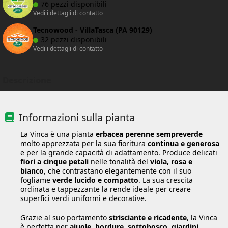
76 pezzi disponibili
Vedi i dettagli di contatto
Tecnowood - VillaTasca (PA 90129)
32 pezzi disponibili
Vedi i dettagli di contatto
Descrizione
Informazioni sulla pianta
La Vinca è una pianta
erbacea perenne sempreverde
molto apprezzata per la sua fioritura
continua e generosa
e per la grande capacità di adattamento. Produce delicati
fiori a cinque petali
nelle tonalità del
viola, rosa e
bianco
, che contrastano elegantemente con il suo
fogliame
verde lucido e compatto
. La sua crescita
ordinata e tappezzante la rende ideale per creare
superfici verdi uniformi e decorative.
Grazie al suo portamento
strisciante e ricadente
, la Vinca
è perfetta per
aiuole
,
bordure
,
sottobosco
,
giardini