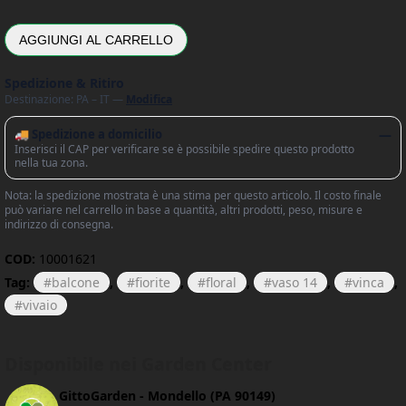
AGGIUNGI AL CARRELLO
Spedizione & Ritiro
Destinazione: PA – IT —
Modifica
🚚 Spedizione a domicilio
—
Inserisci il CAP per verificare se è possibile spedire questo prodotto
nella tua zona.
Nota: la spedizione mostrata è una stima per questo articolo. Il costo finale
può variare nel carrello in base a quantità, altri prodotti, peso, misure e
indirizzo di consegna.
COD:
10001621
Tag:
balcone
,
fiorite
,
floral
,
vaso 14
,
vinca
,
vivaio
Disponibile nei Garden Center
GittoGarden - Mondello (PA 90149)