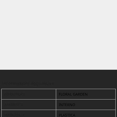
Informazioni aggiuntive
FORNITORE
FLORAL GARDEN
AMBIENTE
INTERNO
MATERIALE
PLASTICA