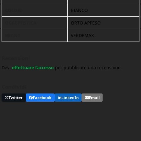
COLORI
BIANCO
OGGETTISTICA
ORTO APPESO
BRAND
VERDEMAX
Recensioni
Devi
effettuare l’accesso
per pubblicare una recensione.
Condividi
Twitter
Facebook
LinkedIn
Email