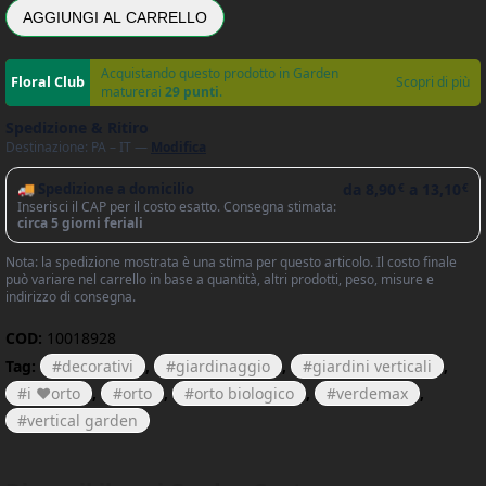
AGGIUNGI AL CARRELLO
Acquistando questo prodotto in Garden
Scopri di più
maturerai
29 punti
.
Spedizione & Ritiro
Destinazione: PA – IT —
Modifica
🚚 Spedizione a domicilio
da
8,90
a
13,10
€
€
Inserisci il CAP per il costo esatto. Consegna stimata:
circa 5 giorni feriali
Nota: la spedizione mostrata è una stima per questo articolo. Il costo finale
può variare nel carrello in base a quantità, altri prodotti, peso, misure e
indirizzo di consegna.
COD:
10018928
Tag:
decorativi
,
giardinaggio
,
giardini verticali
,
i ❤orto
,
orto
,
orto biologico
,
verdemax
,
vertical garden