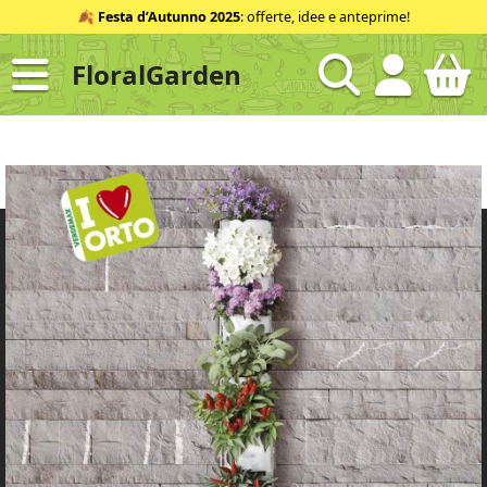
Salta
🍂
Festa d’Autunno 2025
: offerte, idee e anteprime!
al
contenuto
FloralGarden
ID