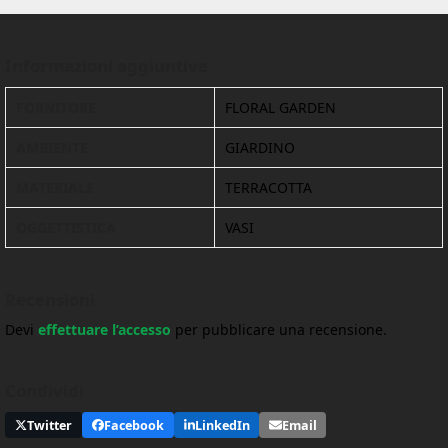
Informazioni aggiuntive
FORNITORE
FLORAL GARDEN
AMBIENTE
GIARDINO
MATERIALE
TERRACOTTA
OGGETTISTICA
VASI
Recensioni
Devi
effettuare l’accesso
per pubblicare una recensione.
Condividi
Twitter
Facebook
LinkedIn
Email