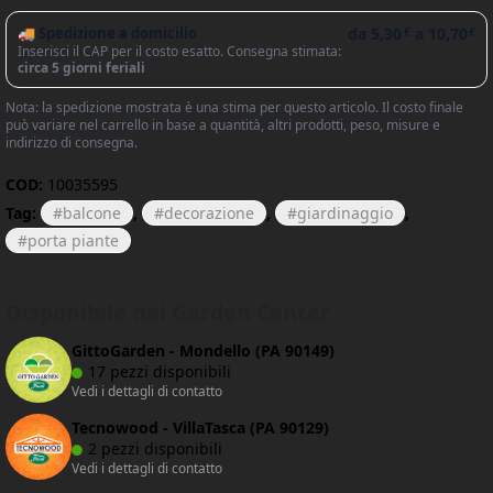
🚚 Spedizione a domicilio
da
5,30
a
10,70
€
€
Inserisci il CAP per il costo esatto. Consegna stimata:
circa 5 giorni feriali
Nota: la spedizione mostrata è una stima per questo articolo. Il costo finale
può variare nel carrello in base a quantità, altri prodotti, peso, misure e
indirizzo di consegna.
COD:
10035595
Tag:
balcone
,
decorazione
,
giardinaggio
,
porta piante
Disponibile nei Garden Center
GittoGarden - Mondello (PA 90149)
17 pezzi disponibili
Vedi i dettagli di contatto
Tecnowood - VillaTasca (PA 90129)
2 pezzi disponibili
Vedi i dettagli di contatto