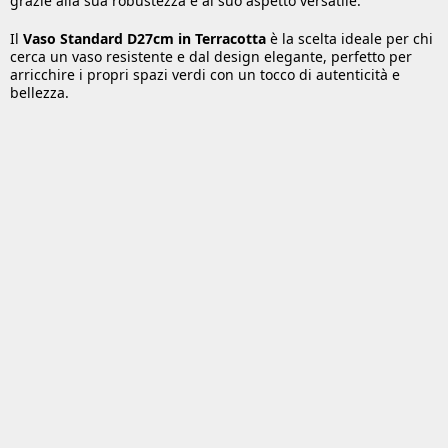
grazie alla sua robustezza e al suo aspetto versatile.
Il
Vaso Standard D27cm in Terracotta
è la scelta ideale per chi
cerca un vaso resistente e dal design elegante, perfetto per
arricchire i propri spazi verdi con un tocco di autenticità e
bellezza.