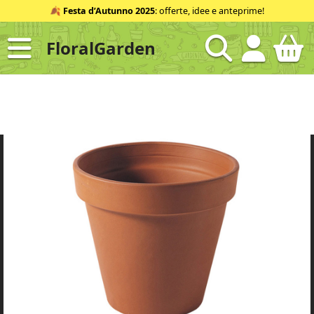
Salta
🍂
Festa d’Autunno 2025
: offerte, idee e anteprime!
al
contenuto
FloralGarden
ID