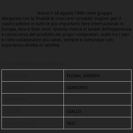
Nasce il 28 agosto 1998 come gruppo
d’acquisto con la finalità di ricercare i prodotti migliori per il
nostro settore in tutte le più importanti fiere internazionali in
Europa, Asia e Stati Uniti. Questa ricerca si avvale dell’esperienza
e conoscenza del prodotto dei propri compratori, scelti tra i soci
e i loro collaboratori più validi, sempre e comunque con
esperienza diretta di vendita.
Informazioni aggiuntive
FORNITORE
FLORAL GARDEN
AMBIENTE
GIARDINO
MATERIALE
COLORI
GIALLO
OGGETTISTICA
VASI