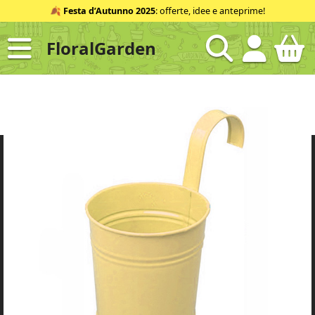
Salta
🍂
Festa d’Autunno 2025
: offerte, idee e anteprime!
al
contenuto
FloralGarden
ID