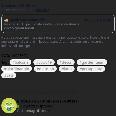
Spedizione & Ritiro
Destinazione: PA – IT —
Modifica
🚚 Spedizione a domicilio
da
2,90
a
8,30
€
€
Inserisci il CAP per il costo esatto. Consegna stimata:
circa 5 giorni feriali
Nota: la spedizione mostrata è una stima per questo articolo. Il costo finale
può variare nel carrello in base a quantità, altri prodotti, peso, misure e
indirizzo di consegna.
COD:
10028362
Tag:
balcone
,
covid19
,
decor
,
garden team
,
giardinaggio
,
giardino
,
latta
,
portapiante
,
vasi
Disponibile nei Garden Center
GittoGarden - Mondello (PA 90149)
12 pezzi disponibili
Vedi i dettagli di contatto