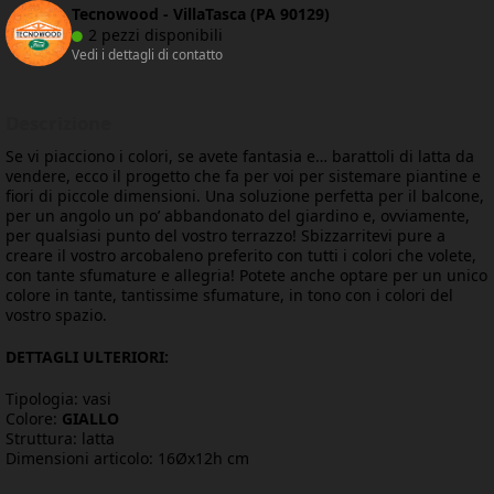
Tecnowood - VillaTasca (PA 90129)
2 pezzi disponibili
Vedi i dettagli di contatto
Descrizione
Se vi piacciono i colori, se avete fantasia e… barattoli di latta da
vendere, ecco il progetto che fa per voi per sistemare piantine e
fiori di piccole dimensioni. Una soluzione perfetta per il balcone,
per un angolo un po’ abbandonato del giardino e, ovviamente,
per qualsiasi punto del vostro terrazzo! Sbizzarritevi pure a
creare il vostro arcobaleno preferito con tutti i colori che volete,
con tante sfumature e allegria! Potete anche optare per un unico
colore in tante, tantissime sfumature, in tono con i colori del
vostro spazio.
DETTAGLI ULTERIORI:
Tipologia: vasi
Colore:
GIALLO
Struttura: latta
Dimensioni articolo: 16Øx12h cm