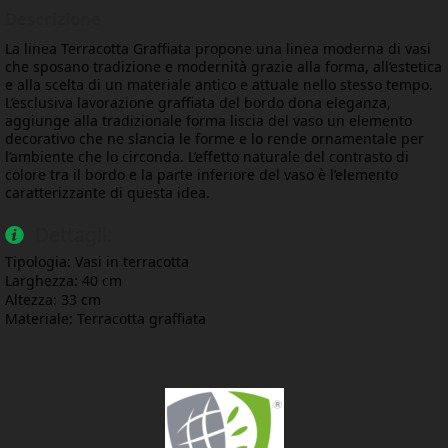
Descrizione
La linea Terracotta Graffiata propone una linea moderna di vasi
che sposano tradizione e modernità grazie alla forma, all’estetica
e alla scelta di un materiale antico e attuale nello stesso tempo.
L’esclusiva lavorazione graffiata del bordo dona eleganza,
aggiunge alla tradizionale forma liscia del vaso un elemento
decorativo che ne slancia le forme e lo rende ornamentale per
l’ambiente che lo circonda. L’effetto naturale del contrasto di
colore tra il bordo e la parte inferiore del vaso è l’elemento
caratterizzante di questa idea.
Dettagli:
Tipologia: Vasi in terracotta
Larghezza: 40 cm
Altezza: 33 cm
Materiale: Terracotta graffiata