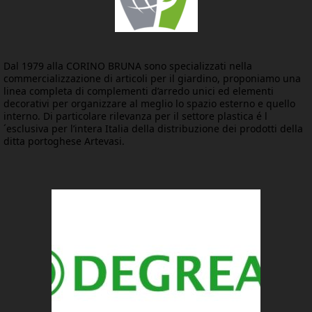
Dal 1979 alla CORINO BRUNA sono specializzati nella
commercializzazione di articoli per il giardino, proponiamo una
linea completa di complementi d’arredo unici ed elementi
decorativi per organizzare al meglio lo spazio esterno e quello
interno. Di particolare rilevanza per il settore plastica é l
´esclusiva per l’intera Italia della distribuzione dei prodotti della
ditta portoghese Artevasi.