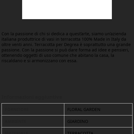
Con la passione di chi si dedica a quest’arte, siamo un’azienda
italiana produttrice di vasi in terracotta 100% Made in Italy da
oltre venti anni. Terracotta per Degrea è soprattutto una grande
passione. Con la passione si può dare forma ad idee e pensieri,
ottenendo oggetti di uso comune che abitano la casa, la
riscaldano e si armonizzano con essa.
Informazioni aggiuntive
FORNITORE
FLORAL GARDEN
AMBIENTE
GIARDINO
MATERIALE
TERRACOTTA