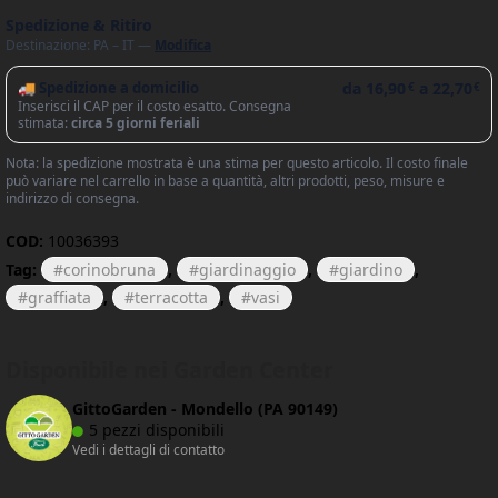
Spedizione & Ritiro
Destinazione: PA – IT —
Modifica
🚚 Spedizione a domicilio
da
16,90
a
22,70
€
€
Inserisci il CAP per il costo esatto. Consegna
stimata:
circa 5 giorni feriali
Nota: la spedizione mostrata è una stima per questo articolo. Il costo finale
può variare nel carrello in base a quantità, altri prodotti, peso, misure e
indirizzo di consegna.
COD:
10036393
Tag:
corinobruna
,
giardinaggio
,
giardino
,
graffiata
,
terracotta
,
vasi
Disponibile nei Garden Center
GittoGarden - Mondello (PA 90149)
5 pezzi disponibili
Vedi i dettagli di contatto