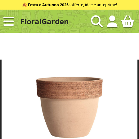
Salta
🍂
Festa d’Autunno 2025
: offerte, idee e anteprime!
al
contenuto
FloralGarden
ID