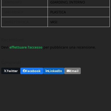
AMBIENTE
GIARDINO, INTERNO
MATERIALE
PLASTICA
OGGETTISTICA
VASI
Recensioni
Devi
effettuare l’accesso
per pubblicare una recensione.
Condividi
Twitter
Facebook
LinkedIn
Email