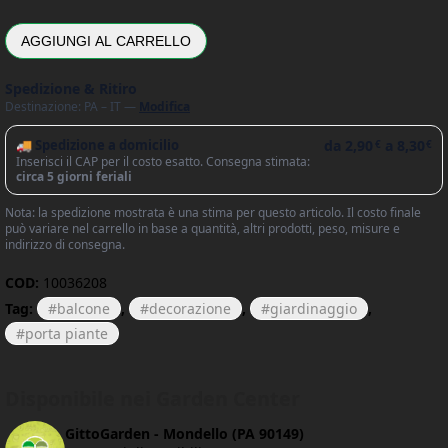
AGGIUNGI AL CARRELLO
Spedizione & Ritiro
Destinazione: PA – IT —
Modifica
🚚 Spedizione a domicilio
da
2,90
a
8,30
€
€
Inserisci il CAP per il costo esatto. Consegna stimata:
circa 5 giorni feriali
Nota: la spedizione mostrata è una stima per questo articolo. Il costo finale
può variare nel carrello in base a quantità, altri prodotti, peso, misure e
indirizzo di consegna.
COD:
10036208
Tag:
balcone
,
decorazione
,
giardinaggio
,
porta piante
Disponibile nei Garden Center
GittoGarden - Mondello (PA 90149)