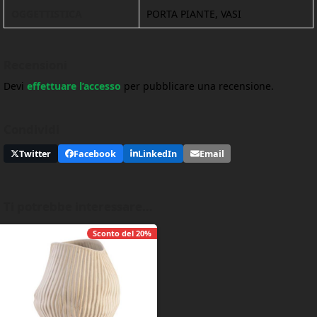
OGGETTISTICA
PORTA PIANTE, VASI
Recensioni
Devi
effettuare l’accesso
per pubblicare una recensione.
Condividi
Twitter
Facebook
LinkedIn
Email
Ti potrebbe interessare…
Sconto del
20%