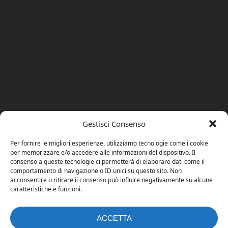
Gestisci Consenso
Per fornire le migliori esperienze, utilizziamo tecnologie come i cookie
per memorizzare e/o accedere alle informazioni del dispositivo. Il
consenso a queste tecnologie ci permetterà di elaborare dati come il
comportamento di navigazione o ID unici su questo sito. Non
acconsentire o ritirare il consenso può influire negativamente su alcune
caratteristiche e funzioni.
ACCETTA