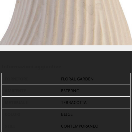
Informazioni aggiuntive
FORNITORE
FLORAL GARDEN
AMBIENTE
ESTERNO
MATERIALE
TERRACOTTA
COLORI
BEIGE
STILI
CONTEMPORANEO