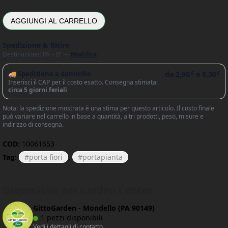
AGGIUNGI AL CARRELLO
Spedizione & Ritiro
Destinazione: PA – IT —
Modifica
🚚 Spedizione a domicilio
da
2,90
a
8,30
€
€
Inserisci il CAP per il costo esatto. Consegna stimata:
circa 5 giorni feriali
Nota: la spedizione mostrata è una stima per questo articolo. Il costo finale
può variare nel carrello in base a quantità, altri prodotti, peso, misure e
indirizzo di consegna.
COD:
10061653
Tag:
porta fiori
,
portapianta
Disponibile nei Garden Center
GittoGarden - Mondello (PA 90149)
1 pezzi disponibili
Vedi i dettagli di contatto