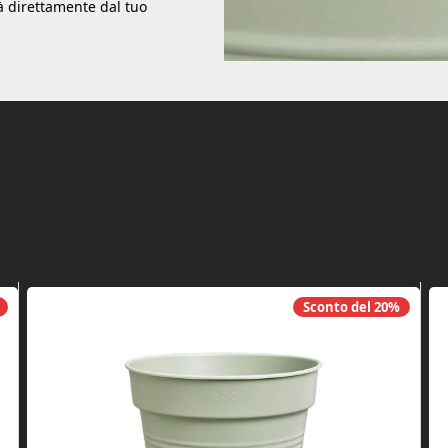
tà direttamente dal tuo
Sconto del
20%