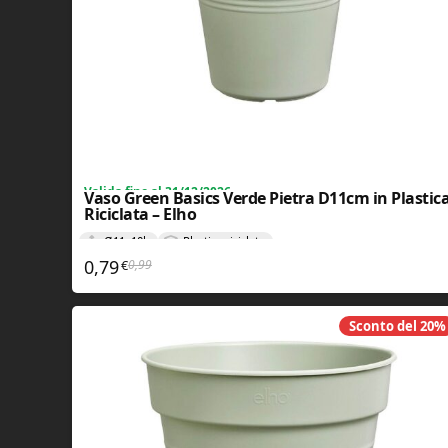
Valida fino al 31/12/2026
Vaso Green Basics Verde Pietra D11cm in Plastic
Riciclata – Elho
Ø11x10h
Plastica riciclata
0,79
0,99
Il prezzo originale era: 0,99€.
Il prezzo attuale è: 0,79€.
€
Sconto del
20%