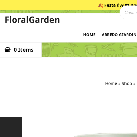
Salta
🍂
Festa d’Autunn
Ricerca
al
contenuto
FloralGarden
ID
HOME
ARREDO GIARDI
0 Items
Home
»
Shop
»