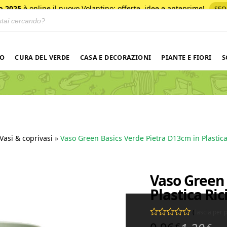
o 2025
è online il nuovo Volantino
: offerte, idee e anteprime!
SFO
 prodotti
NO
CURA DEL VERDE
CASA E DECORAZIONI
PIANTE E FIORI
S
Vasi & coprivasi
»
Vaso Green Basics Verde Pietra D13cm in Plastica 
Vaso Green 
Plastica Ric
(
lascia per
Valutato
0
su 5
€
€