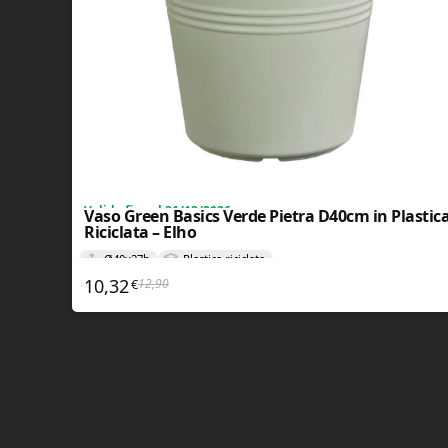
Valida fino al 31/12/2026
Vaso Green Basics Verde Pietra D40cm in Plastic
Riciclata – Elho
Ø40x37h
Plastica riciclata
10,32
12,90
Il prezzo originale era: 12,90€.
Il prezzo attuale è: 10,32€.
€