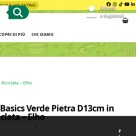
GLIA IL VOLANTINO
Facebook
Instagra
Tiktok
You
L
Accedi
o Registrati
COPRI DI PIÙ
CHI SIAMO
Riciclata – Elho
Basics Verde Pietra D13cm in
iclata – Elho
 primo una recensione
)
F