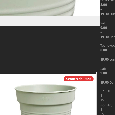
GittoGar
8.00
–
19.30
Lu
–
Sab
9.00
–
19.30
Do
Tecnowo
8.00
–
19.00
Lu
–
Sab
9.00
–
Sconto del
20%
19.00
Do
Chiusi
il
15
Agosto,
il
25