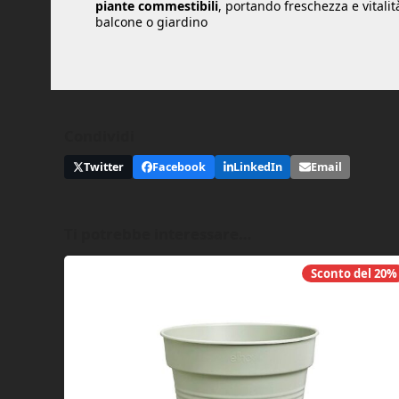
piante commestibili
, portando freschezza e vitali
balcone o giardino
Condividi
Twitter
Facebook
LinkedIn
Email
Ti potrebbe interessare…
Sconto del
20%