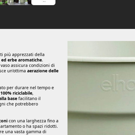
i più apprezzati della
a ed erbe aromatiche
.
 vaso assicura condizioni di
isce un’ottima
aerazione delle
ato per durare nel tempo e
è
100% riciclabile
,
 alla base
facilitano il
agni che potrebbero
coni
con una larghezza fino a
ppartamento o ha spazi ridotti.
vare una vasta gamma di