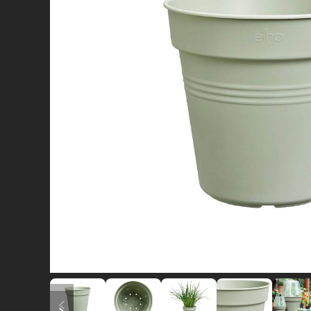
diapositiva precedente
diapositiva successiva