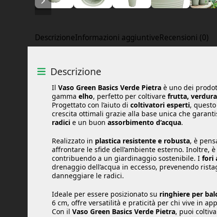
Descrizione
Informazioni aggiuntive
Recensioni (0)
Descrizione
Il
Vaso Green Basics Verde Pietra
è uno dei prodott
gamma
elho
, perfetto per coltivare
frutta, verdur
Progettato con l’aiuto di
coltivatori esperti
, questo
crescita ottimali grazie alla base unica che garant
radici
e un buon
assorbimento d’acqua
.
Realizzato in
plastica resistente e robusta
, è pens
affrontare le sfide dell’ambiente esterno. Inoltre, 
contribuendo a un giardinaggio sostenibile. I
fori
drenaggio dell’acqua in eccesso, prevenendo rist
danneggiare le radici.
Ideale per essere posizionato su
ringhiere per bal
6 cm, offre versatilità e praticità per chi vive in a
Con il
Vaso Green Basics Verde Pietra
, puoi colti