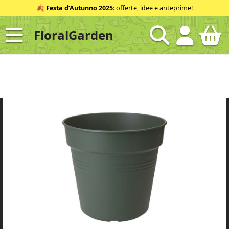
Salta
🍂
Festa d’Autunno 2025
: offerte, idee e anteprime!
al
contenuto
FloralGarden
ID