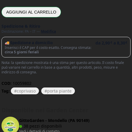
AGGIUNGI AL CARRELLO
Spedizione & Ritiro
Destinazione: PA – IT —
Modifica
🚚 Spedizione a domicilio
da
2,90
a
8,30
€
€
Inserisci il CAP per il costo esatto. Consegna stimata:
circa 5 giorni feriali
Nota: la spedizione mostrata è una stima per questo articolo. Il costo finale
può variare nel carrello in base a quantità, altri prodotti, peso, misure e
indirizzo di consegna.
COD:
10059802
Tag:
coprivaso
,
porta piante
Disponibile nei Garden Center
GittoGarden - Mondello (PA 90149)
38 pezzi disponibili
Vedi i dettagli di contatto