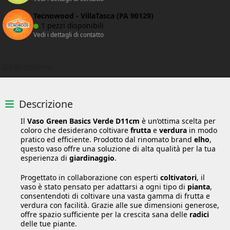
Tecnowood - VillaTasca (PA 90129)
1 pezzi disponibili
Vedi i dettagli di contatto
Descrizione
Descrizione
Il
Vaso Green Basics Verde D11cm
è un’ottima scelta per
coloro che desiderano coltivare
frutta
e
verdura
in modo
pratico ed efficiente. Prodotto dal rinomato brand
elho
,
questo vaso offre una soluzione di alta qualità per la tua
esperienza di
giardinaggio
.
Progettato in collaborazione con esperti
coltivatori
, il
vaso è stato pensato per adattarsi a ogni tipo di
pianta
,
consentendoti di coltivare una vasta gamma di frutta e
verdura con facilità. Grazie alle sue dimensioni generose,
offre spazio sufficiente per la crescita sana delle
radici
delle tue piante.