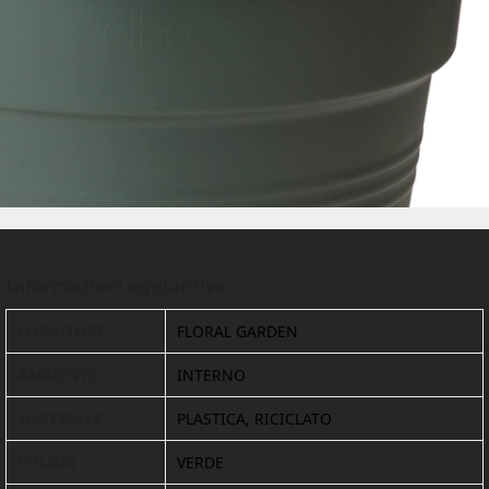
Informazioni aggiuntive
FORNITORE
FLORAL GARDEN
AMBIENTE
INTERNO
MATERIALE
PLASTICA, RICICLATO
COLORI
VERDE