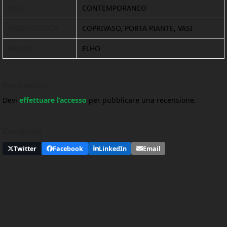
STILI
CONTEMPORANEO
OGGETTISTICA
COPRIVASO, PORTA PIANTE, VASI
BRAND
ELHO
Recensioni
Devi
effettuare l’accesso
per pubblicare una recensione.
Condividi
Twitter
Facebook
LinkedIn
Email