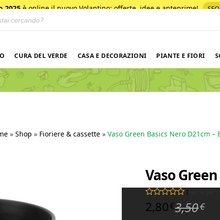
o 2025
è online il nuovo Volantino
: offerte, idee e anteprime!
SFO
 prodotti
NO
CURA DEL VERDE
CASA E DECORAZIONI
PIANTE E FIORI
S
me
»
Shop
»
Fioriere & cassette
»
Vaso Green Basics Nero D21cm – 
Vaso Green 
(
lascia per
Il 
Il 
2,80
3,50
Valutato
0
su 5
€
€