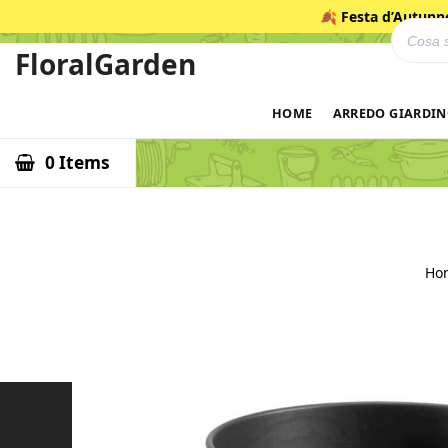
Salta
🍂
Festa d’Autunn
Ricerca
al
contenuto
FloralGarden
ID
HOME
ARREDO GIARDI
0 Items
Ho