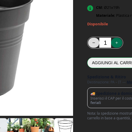
CM:
Ø21x19h
Materiale:
Plastica r
Disponibile
Vaso Green Basics Ner
AGGIUNGI AL CARR
Spedizione & Ritiro
Destinazione: PA – IT —
Mo
🚚 Spedizione a domic
Inserisci il CAP per il co
feriali
Nota: la spedizione mostrata
carrello in base a quantità,