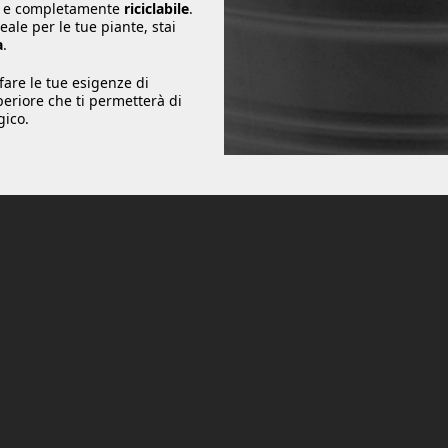
 e completamente
riciclabile
.
ale per le tue piante, stai
a
.
are le tue esigenze di
periore che ti permetterà di
gico.