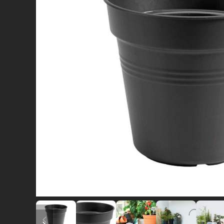
diapositiva precedente
diapositiva successiva