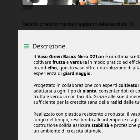
Descrizione
Informazioni aggiuntive
Recensioni (0)
Descrizione
Il
Vaso Green Basics Nero D21cm
è un’ottima scel
coltivare
frutta
e
verdura
in modo pratico ed effici
brand
elho
, questo vaso offre una soluzione di alta
esperienza di
giardinaggio
.
Progettato in collaborazione con esperti
coltivator
adattarsi a ogni tipo di
pianta
, consentendoti di c
frutta e verdura con facilità. Grazie alle sue dimen
sufficiente per la crescita sana delle
radici
delle tu
Realizzato con plastica resistente e robusta, il vas
lungo nel tempo, resistendo alle intemperie e agli 
costruzione solida assicura
stabilità
e protezione p
un ambiente di crescita ottimale.