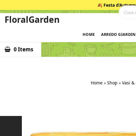
Salta
🍂
Festa d’Autunn
Ricerca
al
contenuto
FloralGarden
ID
HOME
ARREDO GIARDI
0 Items
Home
»
Shop
»
Vasi & 