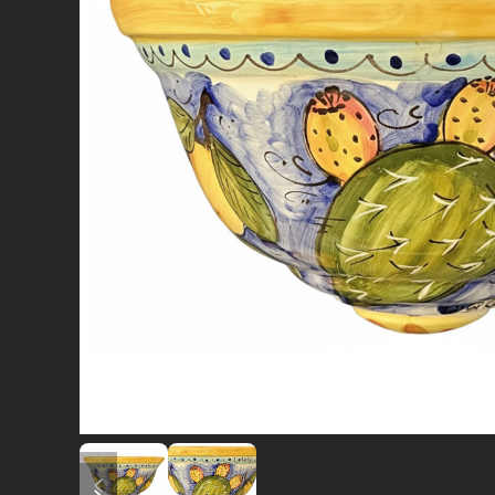
diapositiva precedente
diapositiva successiva