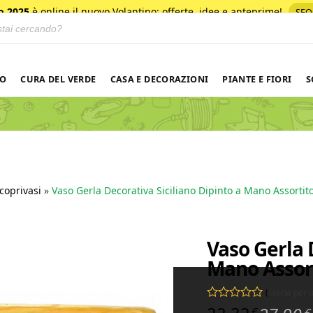
o 2025
è online il nuovo Volantino
: offerte, idee e anteprime!
SFO
 prodotti
NO
CURA DEL VERDE
CASA E DECORAZIONI
PIANTE E FIORI
S
coprivasi
»
Vaso Gerla Decorativa Siciliano Dipinto a Mano Assorti
Vaso Gerla 
Mano Assor
(
lascia per
Valutato
0
su 5
€
€