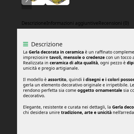
Descrizione
Informazioni aggiuntive
Recensioni (0)
Descrizione
La
Gerla decorata in ceramica
è un raffinato complemen
impreziosire
tavoli, mensole o credenze
con un tocco ar
Realizzata in
ceramica di alta qualità
, ogni pezzo è
dip
unicità e pregio artigianale.
Il modello è
assortito
, quindi
i disegni e i colori poss
gerla un elemento decorativo originale e irripetibile. 
rendono perfetta sia come
oggetto ornamentale
sia c
decorativo.
Elegante, resistente e curata nei dettagli, la
Gerla deco
chi desidera unire
tradizione, arte e unicità
nell’arred