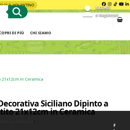
GLIA IL VOLANTINO
Facebook
Instagra
Tiktok
You
L
Accedi
o Registrati
COPRI DI PIÙ
CHI SIAMO
to 21x12cm in Ceramica
Decorativa Siciliano Dipinto a
tito 21x12cm in Ceramica
 primo una recensione
)
F