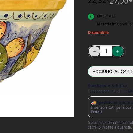
22,32
27,90
CM:
21×12
Materiale:
Ceramic
Disponibile
Vaso Gerla Decorativa
AGGIUNGI AL CARR
Spedizione & Ritiro
Destinazione: PA – IT —
Mo
🚚 Spedizione a domic
Inserisci il CAP per il co
feriali
Nota: la spedizione mostrata
carrello in base a quantità,